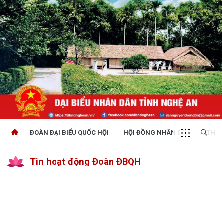
ĐOÀN ĐẠI BIỂU QUỐC HỘI
HỘI ĐỒNG NHÂN DÂN
THỜI
Tin hoạt động Đoàn ĐBQH