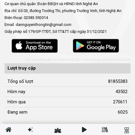
Cơ quan chủ quản: Đoàn ĐBQH và HĐND tỉnh Nghệ An
Địa chỉ: Số 03, đường Trường Thi, phường Trường Vinh, tỉnh Nghệ An
Điện thoại: 02383.592014
Email: dannguyenthongtin@gmail.com
Giấy phép số 179/GP-TTĐT, Sở TT&TT cấp ngày 31/12/2021
Hội đồng nhân dân tỉnh Nghệ An © 2021. Phát triển bởi
VIETNAMPEDIA.com
Lượt truy cập
Tổng số lượt
81855383
Hôm nay
43502
Hôm qua
270611
Đang xem
6025