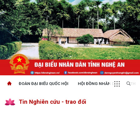
ĐOÀN ĐẠI BIỂU QUỐC HỘI
HỘI ĐỒNG NHÂN DÂN
THỜI
Tin Nghiên cứu - trao đổi