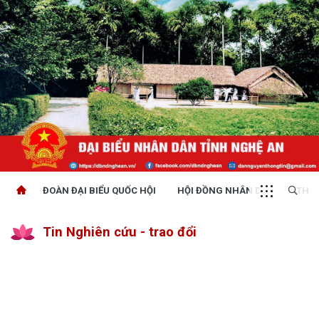
ĐOÀN ĐẠI BIỂU QUỐC HỘI
HỘI ĐỒNG NHÂN DÂN
THỜI
Tin Nghiên cứu - trao đổi