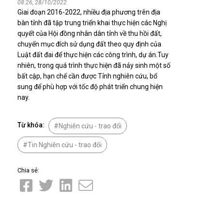
08:26, 28/10/2022
Nhịp cầu đầu tư
Giai đoạn 2016-2022, nhiều địa phương trên địa
bàn tỉnh đã tập trung triển khai thực hiện các Nghị
quyết của Hội đồng nhân dân tỉnh về thu hồi đất,
chuyển mục đích sử dụng đất theo quy định của
Luật đất đai để thực hiện các công trình, dự án.Tuy
VĂN HỌC - NGHỆ THUẬT
nhiên, trong quá trình thực hiện đã nảy sinh một số
bất cập, hạn chế cần được Tỉnh nghiên cứu, bổ
Giai điệu quê hương
sung để phù hợp với tốc độ phát triển chung hiện
Đến với bài thơ hay
nay.
Từ khóa:
Nghiên cứu - trao đổi
Tin Nghiên cứu - trao đổi
Chia sẻ:
hệ An
i
bản pháp