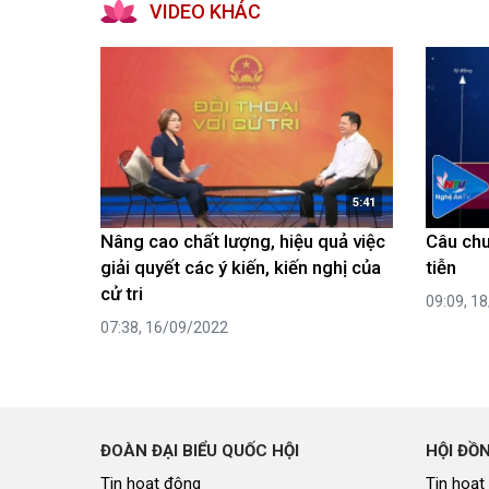
VIDEO KHÁC
5:41
Nâng cao chất lượng, hiệu quả việc
Câu chuy
giải quyết các ý kiến, kiến nghị của
tiễn
cử tri
09:09, 1
07:38, 16/09/2022
ĐOÀN ĐẠI BIỂU QUỐC HỘI
HỘI ĐỒ
Tin hoạt động
Tin hoạt