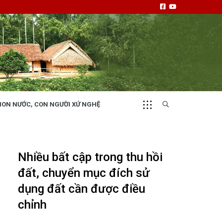
NON NƯỚC, CON NGƯỜI XỨ NGHỆ
CHUYỂN ĐỘNG 130
i
Tiếng nói và hành động từ cấp xã
Nhiều bất cập trong thu hồi
đất, chuyển mục đích sử
dụng đất cần được điều
chỉnh
NHỊP CẦU ĐẦU TƯ