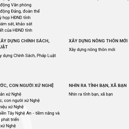
 động Văn phòng
 động Đảng, đoàn thể
 kỳ họp HĐND tỉnh
giám sát, khảo sát
ết của HĐND tỉnh
XÂY DỰNG CHÍNH SÁCH,
XÂY DỰNG NÔNG THÔN MỚI
UẬT
Xây dựng nông thôn mới
y dựng Chính Sách, Pháp Luật
ỚC, CON NGƯỜI XỨ NGHỆ
NHÌN RA TỈNH BẠN, XÃ BẠN
sản xứ Nghệ
Nhìn ra tỉnh bạn, xã bạn
, con người xứ Nghệ
hiệu xứ Nghệ
miền Tây Nghệ An - tiềm năng và
 phát triển
 xứ Nghệ