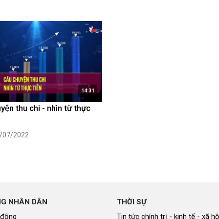
luật
Báo Đại biểu nhân dân
14:31
ện thu chi - nhìn từ thực
8/07/2022
NG NHÂN DÂN
THỜI SỰ
 động
Tin tức chính trị - kinh tế - xã hộ