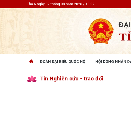
Thứ 6 ngày 07 tháng 08 năm 2026 / 10:02
ĐOÀN ĐẠI BIỂU QUỐC HỘI
HỘI ĐỒNG NHÂN D
ĐOÀN ĐẠI BIỂU QUỐC HỘI
HỘI ĐỒ
Tin Nghiên cứu - trao đổi
Tin hoạt động
Tin hoạt
Tài liệu kỳ họp
Tin hoạt
Tài liệu giám sát, khảo sát
Tin hoạt
Tài liệu
Tài liệu 
Nghị quy
CỬ TRI QUAN TÂM
GÓP Ý 
PHÁP L