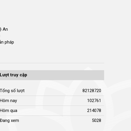
hệ An
i
bản pháp
Lượt truy cập
Tổng số lượt
82128720
Hôm nay
102761
Hôm qua
214078
Đang xem
5028