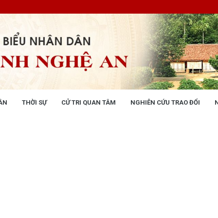
ÂN
THỜI SỰ
CỬ TRI QUAN TÂM
NGHIÊN CỨU TRAO ĐỔI
NG NHÂN DÂN
THỜI SỰ
 động
Tin tức chính trị - kinh tế - xã hộ
 động Văn phòng
 động Đảng, đoàn thể
 kỳ họp HĐND tỉnh
giám sát, khảo sát
ết của HĐND tỉnh
XÂY DỰNG CHÍNH SÁCH,
XÂY DỰNG NÔNG THÔN MỚI
UẬT