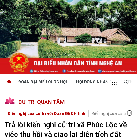
ĐOÀN ĐẠI BIỂU QUỐC HỘI
HỘI ĐỒNG NHÂN DÂN
THỜI
CỬ TRI QUAN TÂM
Kiến nghị của cử tri với Đoàn ĐBQH tỉnh
Kiến nghị của cử tri với
Trả lời kiến nghị cử tri xã Phúc Lộc về
việc thu hồi và giao lại diện tích đất