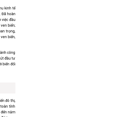
hu kinh tế
. Đã hoàn
 việc đầu
 ven biển;
uan trọng,
 ven biển,
 ngành công
hút đầu tư
 biến đổi
ển đô thị,
 toàn tỉnh
u đến năm