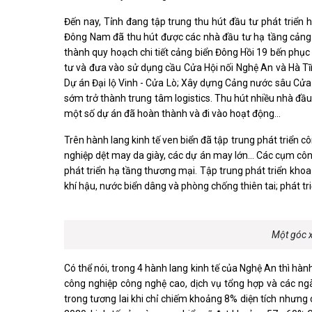
Đến nay, Tỉnh đang tập trung thu hút đầu tư phát triển 
Đông Nam đã thu hút được các nhà đầu tư hạ tầng cảng
thành quy hoạch chi tiết cảng biển Đông Hồi 19 bến phục
tư và đưa vào sử dụng cầu Cửa Hội nối Nghệ An và Hà 
Dự án Đại lộ Vinh - Cửa Lò; Xây dựng Cảng nước sâu Cửa 
sớm trở thành trung tâm logistics. Thu hút nhiều nhà đầu tư
một số dự án đã hoàn thành và đi vào hoạt động...
Trên hành lang kinh tế ven biển đã tập trung phát triển công 
nghiệp dệt may da giày, các dự án may lớn… Các cụm công 
phát triển hạ tầng thương mại. Tập trung phát triển khoa học 
khí hậu, nước biển dâng và phòng chống thiên tai; phát tr
Một góc x
Có thể nói, trong 4 hành lang kinh tế của Nghệ An thì hành
công nghiệp công nghệ cao, dịch vụ tổng hợp và các ngàn
trong tương lai khi chỉ chiếm khoảng 8% diện tích nhưn