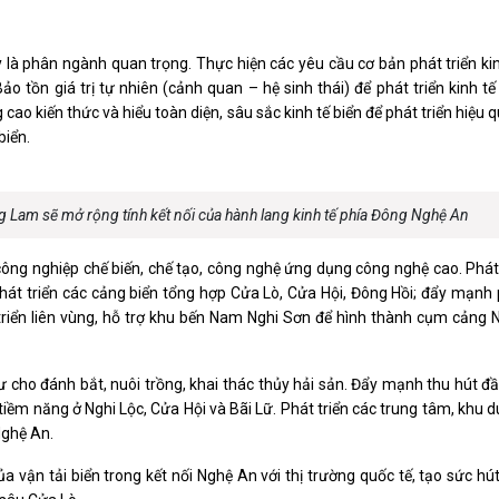
ây là phân ngành quan trọng. Thực hiện các yêu cầu cơ bản phát triển kin
 tồn giá trị tự nhiên (cảnh quan – hệ sinh thái) để phát triển kinh tế
cao kiến thức và hiểu toàn diện, sâu sắc kinh tế biển để phát triển hiệu 
biển.
 Lam sẽ mở rộng tính kết nối của hành lang kinh tế phía Đông Nghệ An
công nghiệp chế biến, chế tạo, công nghệ ứng dụng công nghệ cao. Phát
hát triển các cảng biển tổng hợp Cửa Lò, Cửa Hội, Đông Hồi; đẩy mạnh 
riển liên vùng, hỗ trợ khu bến Nam Nghi Sơn để hình thành cụm cảng N
 tư cho đánh bắt, nuôi trồng, khai thác thủy hải sản. Đẩy mạnh thu hút đ
tiềm năng ở Nghi Lộc, Cửa Hội và Bãi Lữ. Phát triển các trung tâm, khu du
Nghệ An.
của vận tải biển trong kết nối Nghệ An với thị trường quốc tế, tạo sức hú