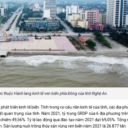
luật
Báo Đại biểu nhân dân
c thuộc Hành lang kinh tế ven biển phía Đông của tỉnh Nghệ An.
hát triển kinh tế biển. Tính trong cơ cấu nền kinh tế của tỉnh, các địa p
rất quan trọng của tỉnh. Năm 2021, tỷ trọng GRDP của 6 địa phương trê
chiếm 49,56%. Tỷ lệ lao động qua đào tạo năm 2021 đạt 69,05%. Tổng sa
. Sản lượng nuôi trồng thủy sản vùng ven biển năm 2021 là 26.877 tấn.