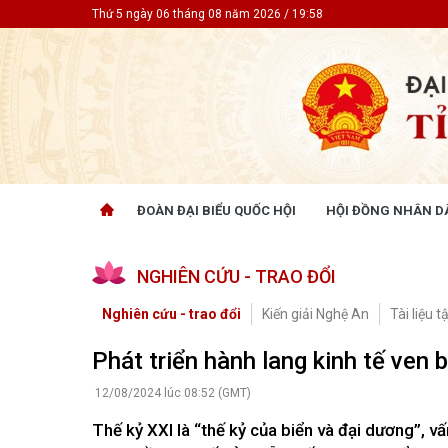
Thứ 5 ngày 06 tháng 08 năm 2026 / 19:58
ĐOÀN ĐẠI BIỂU QUỐC HỘI
HỘI ĐỒNG NHÂN D
ĐOÀN ĐẠI BIỂU QUỐC HỘI
HỘI ĐỒ
NGHIÊN CỨU - TRAO ĐỔI
Tin hoạt động
Tin hoạt
Tài liệu kỳ họp
Tin hoạt
Nghiên cứu - trao đổi
Kiến giải Nghệ An
Tài liệu 
Tài liệu giám sát, khảo sát
Tin hoạt
Tài liệu
Phát triển hành lang kinh tế ven
Tài liệu 
Nghị quy
12/08/2024 lúc 08:52 (GMT)
CỬ TRI QUAN TÂM
GÓP Ý 
Thế kỷ XXI là “thế kỷ của biển và đại dương”, vấn
PHÁP L