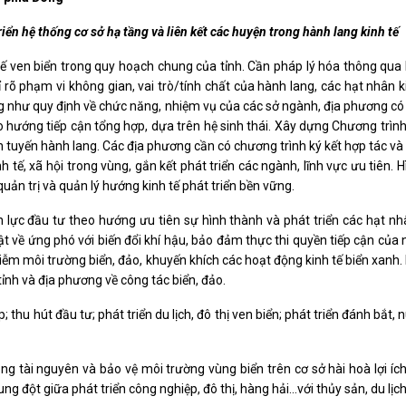
riển hệ thống cơ sở hạ tầng và liên kết các huyện trong hành lang kinh tế
 tế ven biển trong quy hoạch chung của tỉnh. Cần pháp lý hóa thông qua
ỉ rõ phạm vi không gian, vai trò/tính chất của hành lang, các hạt nhân k
cũng như quy định về chức năng, nhiệm vụ của các sở ngành, địa phương có
 hướng tiếp cận tổng hợp, dựa trên hệ sinh thái. Xây dựng Chương trì
tuyến hành lang. Các địa phương cần có chương trình ký kết hợp tác và
h tế, xã hội trong vùng, gắn kết phát triển các ngành, lĩnh vực ưu tiên. 
quản trị và quản lý hướng kinh tế phát triển bền vững.
lực đầu tư theo hướng ưu tiên sự hình thành và phát triển các hạt nhâ
về ứng phó với biến đổi khí hậu, bảo đảm thực thi quyền tiếp cận của n
 nhiễm môi trường biển, đảo, khuyến khích các hoạt động kinh tế biển xan
̉nh và địa phương về công tác biển, đảo.
thu hút đầu tư; phát triển du lịch, đô thị ven biển; phát triển đánh bắt, n
ng tài nguyên và bảo vệ môi trường vùng biển trên cơ sở hài hoà lợi íc
đột giữa phát triển công nghiệp, đô thị, hàng hải...với thủy sản, du lịch