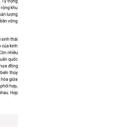
Tỷ trọng
̉ rộng khu
ản lượng
ển bền vững
̂ sinh thái
́p của kinh
. Còn nhiều
huẩn quốc
 chưa đồng
biến thủy
 hòa giữa
 phối hợp,
n nhau. Hợp