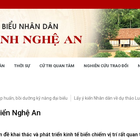
ÂN
THỜI SỰ
CỬ TRI QUAN TÂM
NGHIÊN CỨU TRAO ĐỔI
NG NHÂN DÂN
THỜI SỰ
 động
Tin tức chính trị - kinh tế - xã hộ
 động Văn phòng
tập huấn, bồi dưỡng kỹ năng đại biểu
Lấy ý kiến Nhân dân về dự thảo Lu
 động Đảng, đoàn thể
 kỳ họp HĐND tỉnh
 biển Nghệ An
giám sát, khảo sát
ết của HĐND tỉnh
XÂY DỰNG CHÍNH SÁCH,
XÂY DỰNG NÔNG THÔN MỚI
 đề khai thác và phát triển kinh tế biển chiếm vị trí rất quan
UẬT