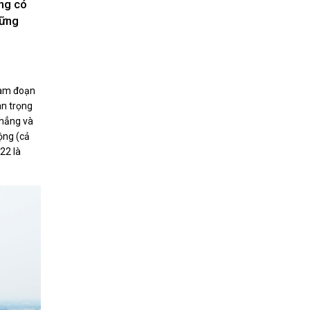
ơng có
Nhịp cầu đầu tư
vững
 Nam đoạn
VĂN HỌC - NGHỆ THUẬT
an trọng
Giai điệu quê hương
hẳng và
Đến với bài thơ hay
rộng (cả
022 là
hệ An
i
bản pháp