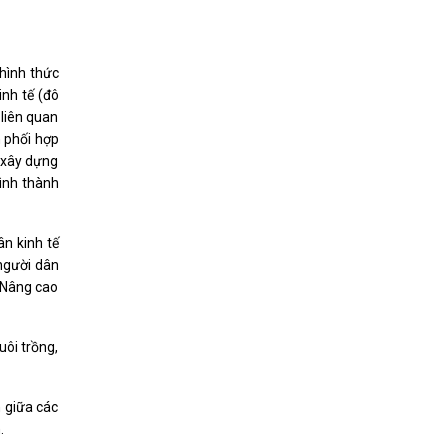
 hình thức
inh tế (đô
 liên quan
nh phối hợp
 xây dựng
Hình thành
n kinh tế
gười dân
h. Nâng cao
uôi trồng,
h giữa các
.