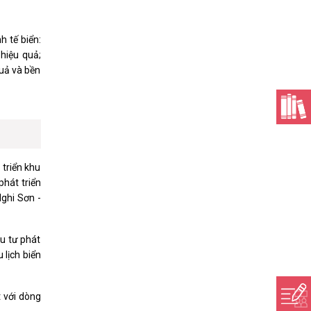
h tế biển:
 hiệu quả;
quả và bền
 triển khu
phát triển
ghi Sơn -
ầu tư phát
 lịch biển
t với dòng