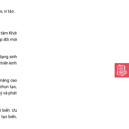
o, vi tảo…
 tâm Khởi
ệp đổi mới
 dạng sinh
triển kinh
c nâng cao
chọn tạo,
ý và phát
i biển. Ưu
 tạo biển,