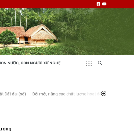
NON NƯỚC, CON NGƯỜI XỨ NGHỆ
CHUYỂN ĐỘNG 130
i
Tiếng nói và hành động từ cấp xã
ật Đất đai (sđ)
Đổi mới, nâng cao chất lượng hoạt động HĐND tỉnh
NHỊP CẦU ĐẦU TƯ
 trọng