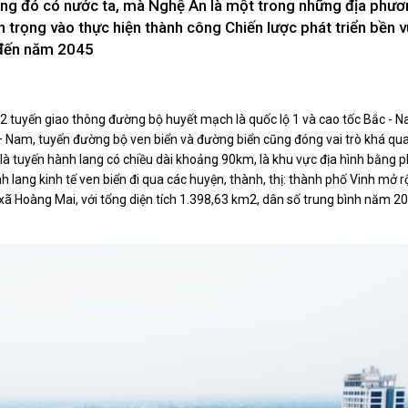
rong đó có nước ta, mà Nghệ An là một trong những địa phư
Xây dựng nông thôn mới
y dựng Chính Sách, Pháp Luật
n trọng vào thực hiện thành công Chiến lược phát triển bền 
 đến năm 2045
 tuyến giao thông đường bộ huyết mạch là quốc lộ 1 và cao tốc Bắc -
ỚC, CON NGƯỜI XỨ NGHỆ
NHÌN RA TỈNH BẠN, XÃ BẠN
 – Nam, tuyến đường bộ ven biển và đường biển cũng đóng vai trò khá qu
sản xứ Nghệ
Nhìn ra tỉnh bạn, xã bạn
là tuyến hành lang có chiều dài khoảng 90km, là khu vực địa hình bằng p
, con người xứ Nghệ
hác. Hành lang kinh tế ven biển đi qua các huyện, thành, thị: thành phố Vinh mở 
hiệu xứ Nghệ
 Hoàng Mai, với tổng diện tích 1.398,63 km2, dân số trung bình năm 2
miền Tây Nghệ An - tiềm năng và
 phát triển
 xứ Nghệ
BÁ THƯƠNG HIỆU
LIÊN KẾT NGOÀI
 thương hiệu
Youtube ĐBND tỉnh Nghệ An
Fanpage ĐBND tỉnh Nghệ An
Cổng thông tin điện tử tỉnh Ng
Cổng thông tin điện tử Quốc hộ
Cơ sở dữ liệu quốc gia về văn 