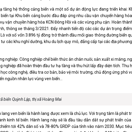
hạ tầng hệ thống cảng biển và một số dự án động lực đang triển khai: K
 biển tại Khu bến cảng bước đầu đáp ứng nhu cầu vận chuyển hàng hóa
 vụ vận chuyền hàng hóa KCN Đông Hồi và các vùng phụ cận. Hoàn thành
Tĩnh, thông xe tháng 3/2021. Đẩy nhanh tiến độ các các dự án trọng điểm
Lò với số vốn 3.896 tỷ đồng trở thành đầu mối giao thông đường biển q
 các khu nghỉ dưỡng, khu du lịch quy mô, đẳng cấp tại các địa phương
nghiệp: Công nghiệp chế biến thức ăn chăn nuôi; sản xuất xi măng;
nghiệp đã hoàn thiện đầu tư hạ tầng và thu hút lấp đầy diện tích. Thu 
công nghệ, điều tra cơ bản, bảo vệ môi trường, chủ động ứng phó với
iển nguồn nhân lực vùng ven biển...
ã biển Quỳnh Lập, thị xã Hoàng Mai
 lang ven biển là hành lang được xem là chủ lực. Với trọng tâm là phát tri
h kinh tế biển. Hành lang này sẽ là đầu tàu dẫn dắt sự phát triển của
g chiếm tới 42% dân số và 78-80% GRDP của tỉnh vào năm 2030. Mục tiê