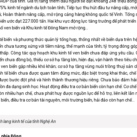
RDP của tỉnh. Giá trị tăng thêm đầu người sẽ đạt khoảng 248 triệu đồng. 
% kinh tế ngành du lịch toàn tỉnh; Tiếp tục thu hút đầu tư nâng cấp, mơ
̀i; Hoàn thành nâng cấp, mở rộng cảng hàng không quốc tế Vinh. Tổng s
ven biển ước đạt 227.000 tấn. Hai khu vực động lực tăng trưởng để phát tri
hố ven biển và Khu kinh tế Đông Nam mở rộng...
́ biển và phương thức quản lý tổng hợp, thống nhất về biển dựa trên hẹ
iển chưa tương xứng với tiềm năng, thế mạnh của tỉnh; tỷ trọng đóng go
n thấp. Công tác quy hoạch khu kinh tế ven biển chưa đáp ứng yêu cầu
chưa đồng bộ, thiếu cơ sở hạ tầng lớn, hiện đại, vận hành theo tiêu c
g nghiệp ven biển gặp nhiều khó khăn; cơ sở hạ tầng vùng nuôi trồng thuỷ sản
tế biển chưa được quan tâm đúng mức, đặc biệt trong khai thác, chế 
 được bước đột phá và hình thành thương hiệu riêng. Chưa bảo đảm hài
tồn đa dạng sinh học. Hoạt động điều tra cơ bản biển còn hạn chế. Cơ chế
̀n nhiều hạn chế, chưa phát huy được nguồn lực để hỗ trợ, liên kết lẫ
iển, điều tra cơ bản tài nguyên, môi trường biển, hải đảo còn hạn chế...
h lang kinh tế của tỉnh Nghệ An
n phía Đông