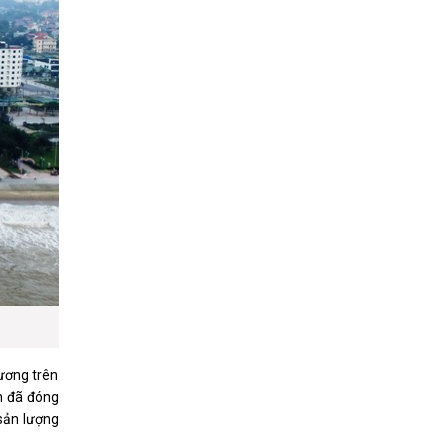
hương trên
n đã đóng
̉n lượng