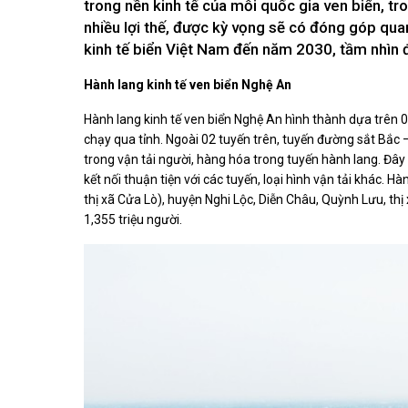
trong nền kinh tế của mỗi quốc gia ven biển, t
Kiến nghị của cử tri với Đoàn ĐBQH tỉnh
Góp ý xâ
Kiến nghị của cử tri với HĐND tỉnh
nhiều lợi thế, được kỳ vọng sẽ có đóng góp qua
Thông báo chuyển đơn
kinh tế biển Việt Nam đến năm 2030, tầm nhìn
Văn bản tổng hợp trả lời KNCT
Hành lang kinh tế ven biển Nghệ An
Chủ trương, chính sách mới
NGHIÊN CỨU - TRAO ĐỔI
Hành lang kinh tế ven biển Nghệ An hình thành dựa trên 02
NON NƯ
chạy qua tỉnh. Ngoài 02 tuyến trên, tuyến đường sắt Bắc
Nghiên cứu - trao đổi
Miền di 
trong vận tải người, hàng hóa trong tuyến hành lang. Đây 
Kiến giải Nghệ An
Non nước
kết nối thuận tiện với các tuyến, loại hình vận tải k
Thương 
thị xã Cửa Lò), huyện Nghi Lộc, Diễn Châu, Quỳnh Lưu, thị xã
Du lịch 
1,355 triệu người.
giải pháp
Ảnh đẹp
CUỘC SỐNG THƯỜNG NGÀY
QUẢNG 
Cuộc sống thường ngày
Quảng bá