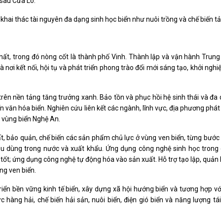
sâu Cửa Lò.
khai thác tài nguyên đa dạng sinh học biển như nuôi trồng và chế biến tả
hất, trong đó nòng cốt là thành phố Vinh. Thành lập và vận hành Trung
nơi kết nối, hội tụ và phát triển phong trào đổi mới sáng tạo, khởi nghi
, trên nền tảng tăng trưởng xanh. Bảo tồn và phục hồi hệ sinh thái và đa
n văn hóa biển. Nghiên cứu liên kết các ngành, lĩnh vực, địa phương phát 
i vùng biển Nghệ An.
 bảo quản, chế biến các sản phẩm chủ lực ở vùng ven biển, từng bướ
êu dùng trong nước và xuất khẩu. Ứng dụng công nghệ sinh học trong 
ốt; ứng dụng công nghệ tự động hóa vào sản xuất. Hỗ trợ tạo lập, quản l
̀ng ven biển.
iển bền vững kinh tế biển, xây dựng xã hội hướng biển và tương hợp vớ
hàng hải, chế biến hải sản, nuôi biển, điện gió biển và năng lượng tái