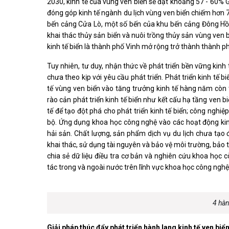
2030, kinh tế của vùng ven biển sẽ đạt khoảng 57 - 60% G
đóng góp kinh tế ngành du lịch vùng ven biển chiếm hơn 75
bến cảng Cửa Lò, một số bến của khu bến cảng Đông Hô
khai thác thủy sản biển và nuôi trồng thủy sản vùng 
kinh tế biển là thành phố Vinh mở rộng trở thành thành p
Tuy nhiên, tư duy, nhận thức về phát triển bền vững kinh tê
chưa theo kịp với yêu cầu phát triển. Phát triển kinh tế b
tế vùng ven biển vào tăng trưởng kinh tế hàng năm cò
rào cản phát triển kinh tế biển như kết cấu hạ tầng ven biển 
tế để tạo đột phá cho phát triển kinh tế biển; côn
bộ. Ứng dụng khoa học công nghệ vào các hoạt động kinh 
hải sản. Chất lượng, sản phẩm dịch vụ du lịch chưa tạo
khai thác, sử dụng tài nguyên và bảo vệ môi trường, bảo 
chia sẻ dữ liệu điều tra cơ bản và nghiên cứu khoa học co
tác trong và ngoài nước trên lĩnh vực khoa học công nghệ b
4 hàn
Giải pháp thúc đẩy phát triển hành lang kinh tế ven biể