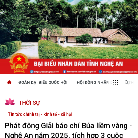
ĐOÀN ĐẠI BIỂU QUỐC HỘI
HỘI ĐỒNG NHÂN DÂN
THỜI
THỜI SỰ
Tin tức chính trị - kinh tế - xã hội
Phát động Giải báo chí Búa liềm vàng -
Nghệ An năm 2025, tích hợp 3 cuộc