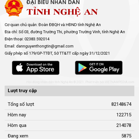
Youtube ĐBND tỉnh Nghệ An
Fanpage ĐBND tỉnh Nghệ An
Cổng thông tin điện tử tỉnh Nghệ An
Cổng thông tin điện tử Quốc hội
Cơ sở dữ liệu quốc gia về văn bản pháp luật
Báo Đại biểu nhân dân
Cơ quan chủ quản: Đoàn ĐBQH và HĐND tỉnh Nghệ An
Địa chỉ: Số 03, đường Trường Thi, phường Trường Vinh, tỉnh Nghệ An
Điện thoại: 02383.592014
Email: dannguyenthongtin@gmail.com
Giấy phép số 179/GP-TTĐT, Sở TT&TT cấp ngày 31/12/2021