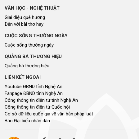
NON NƯỚC, CON NGƯỜI XỨ NGHỆ
Miền di sản xứ Nghệ
Non nước, con người xứ Nghệ
Thương hiệu xứ Nghệ
Du lịch miền Tây Nghệ An - tiềm năng và giải pháp phát triển
Ảnh đẹp xứ Nghệ
NHÌN RA TỈNH BẠN, XÃ BẠN
Nhìn ra tỉnh bạn, xã bạn
VĂN HỌC - NGHỆ THUẬT
Giai điệu quê hương
Đến với bài thơ hay
CUỘC SỐNG THƯỜNG NGÀY
Cuộc sống thường ngày
QUẢNG BÁ THƯƠNG HIỆU
Quảng bá thương hiệu
LIÊN KẾT NGOÀI