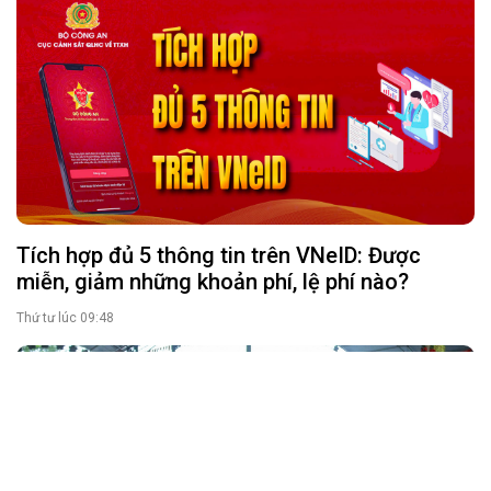
Chủ tịch UBND tỉnh Võ Trọng Hải dự Ngày hội
toàn dân bảo vệ an ninh Tổ quốc năm 2026 tại
xã Anh Sơn
Thứ tư lúc 14:46
Tích hợp đủ 5 thông tin trên VNeID: Được