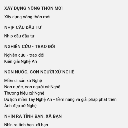
CỬ TRI QUAN TÂM
Kiến nghị của cử tri với Đoàn ĐBQH tỉnh
Kiến nghị của cử tri với HĐND tỉnh
Thông báo chuyển đơn
Văn bản tổng hợp trả lời KNCT
Chủ trương, chính sách mới
GÓP Ý XÂY DỰNG CHÍNH SÁCH, PHÁP LUẬT
Góp ý xây dựng Chính Sách, Pháp Luật
XÂY DỰNG NÔNG THÔN MỚI
Xây dựng nông thôn mới
NHỊP CẦU ĐẦU TƯ
Nhịp cầu đầu tư
NGHIÊN CỨU - TRAO ĐỔI
Nghiên cứu - trao đổi
Kiến giải Nghệ An