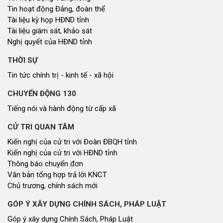
ĐOÀN ĐẠI BIỂU QUỐC HỘI
Tin hoạt động
Tài liệu kỳ họp
Tài liệu giám sát, khảo sát
HỘI ĐỒNG NHÂN DÂN
Tin hoạt động
Tin hoạt động Văn phòng
Tin hoạt động Đảng, đoàn thể
Tài liệu kỳ họp HĐND tỉnh
Tài liệu giám sát, khảo sát
Nghị quyết của HĐND tỉnh
THỜI SỰ
Tin tức chính trị - kinh tế - xã hội
CHUYỂN ĐỘNG 130
Tiếng nói và hành động từ cấp xã