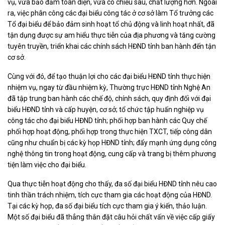
vụ, vừa bảo đảm toàn diện, vừa có chiều sâu, chất lượng hơn. Ngoài
ra, việc phân công các đại biểu công tác ở cơ sở làm Tổ trưởng các
Tổ đại biểu để bảo đảm sinh hoạt tổ chủ động và linh hoạt nhất, đã
tận dụng được sự am hiểu thực tiễn của địa phương và tăng cường
tuyên truyền, triển khai các chính sách HĐND tỉnh ban hành đến tận
cơ sở.
Cùng với đó, để tạo thuận lợi cho các đại biểu HĐND tỉnh thực hiện
nhiệm vụ, ngay từ đầu nhiệm kỳ, Thường trực HĐND tỉnh Nghệ An
đã tập trung ban hành các chế độ, chính sách, quy định đối với đại
biểu HĐND tỉnh và cấp huyện, cơ sở; tổ chức tập huấn nghiệp vụ
công tác cho đại biểu HĐND tỉnh; phối hợp ban hành các Quy chế
phối hợp hoạt động, phối hợp trong thực hiện TXCT, tiếp công dân
cũng như chuẩn bị các kỳ họp HĐND tỉnh; đẩy mạnh ứng dụng công
nghệ thông tin trong hoạt động, cung cấp và trang bị thêm phương
tiện làm việc cho đại biểu.
Qua thực tiễn hoạt động cho thấy, đa số đại biểu HĐND tỉnh nêu cao
tinh thần trách nhiệm, tích cực tham gia các hoạt động của HĐND.
Tại các kỳ họp, đa số đại biểu tích cực tham gia ý kiến, thảo luận.
Một số đại biểu đã thẳng thắn đặt câu hỏi chất vấn về việc cấp giấy