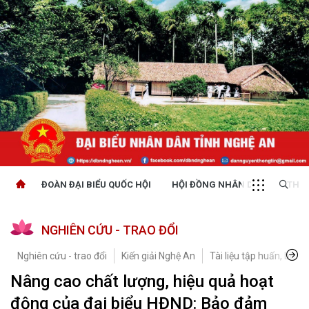
ĐOÀN ĐẠI BIỂU QUỐC HỘI
HỘI ĐỒNG NHÂN DÂN
THỜI
NGHIÊN CỨU - TRAO ĐỔI
Nghiên cứu - trao đổi
Kiến giải Nghệ An
Tài liệu tập huấn, bồi 
Nâng cao chất lượng, hiệu quả hoạt
động của đại biểu HĐND: Bảo đảm