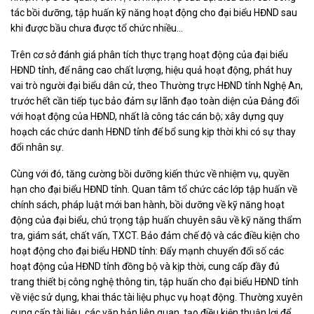
tác bồi dưỡng, tập huấn kỹ năng hoạt động cho đại biểu HĐND sau
khi được bầu chưa được tổ chức nhiều...
Trên cơ sở đánh giá phân tích thực trạng hoạt động của đại biểu
HĐND tỉnh, để nâng cao chất lượng, hiệu quả hoạt động, phát huy
vai trò người đại biểu dân cử, theo Thường trực HĐND tỉnh Nghệ An,
trước hết cần tiếp tục bảo đảm sự lãnh đạo toàn diện của Đảng đối
với hoạt động của HĐND, nhất là công tác cán bộ; xây dựng quy
hoạch các chức danh HĐND tỉnh để bổ sung kịp thời khi có sự thay
đổi nhân sự.
Cùng với đó, tăng cường bồi dưỡng kiến thức về nhiệm vụ, quyền
hạn cho đại biểu HĐND tỉnh. Quan tâm tổ chức các lớp tập huấn về
chính sách, pháp luật mới ban hành, bồi dưỡng về kỹ năng hoạt
động của đại biểu, chú trọng tập huấn chuyên sâu về kỹ năng thẩm
tra, giám sát, chất vấn, TXCT. Bảo đảm chế độ và các điều kiện cho
hoạt động cho đại biểu HĐND tỉnh: Đẩy mạnh chuyển đổi số các
hoạt động của HĐND tỉnh đồng bộ và kịp thời, cung cấp đầy đủ
trang thiết bị công nghệ thông tin, tập huấn cho đại biểu HĐND tỉnh
về việc sử dụng, khai thác tài liệu phục vụ hoạt động. Thường xuyên
cung cấp tài liệu, các văn bản liên quan, tạo điều kiện thuận lợi để