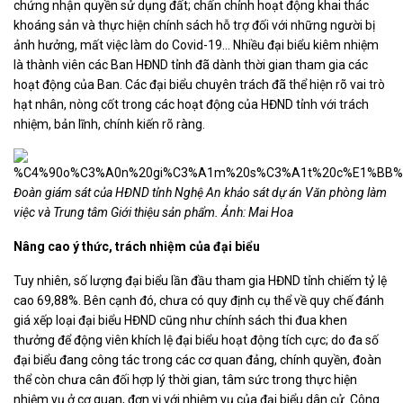
chứng nhận quyền sử dụng đất; chấn chỉnh hoạt động khai thác
khoáng sản và thực hiện chính sách hỗ trợ đối với những người bị
ảnh hưởng, mất việc làm do Covid-19… Nhiều đại biểu kiêm nhiệm
là thành viên các Ban HĐND tỉnh đã dành thời gian tham gia các
hoạt động của Ban. Các đại biểu chuyên trách đã thể hiện rõ vai trò
hạt nhân, nòng cốt trong các hoạt động của HĐND tỉnh với trách
nhiệm, bản lĩnh, chính kiến rõ ràng.
Đoàn giám sát của HĐND tỉnh Nghệ An khảo sát dự án Văn phòng làm
việc và Trung tâm Giới thiệu sản phẩm.
Ảnh: Mai Hoa
Nâng cao ý thức, trách nhiệm của đại biểu
Tuy nhiên, số lượng đại biểu lần đầu tham gia HĐND tỉnh chiếm tỷ lệ
cao 69,88%. Bên cạnh đó, chưa có quy định cụ thể về quy chế đánh
giá xếp loại đại biểu HĐND cũng như chính sách thi đua khen
thưởng để động viên khích lệ đại biểu hoạt động tích cực; do đa số
đại biểu đang công tác trong các cơ quan đảng, chính quyền, đoàn
thể còn chưa cân đối hợp lý thời gian, tâm sức trong thực hiện
nhiệm vụ ở cơ quan, đơn vị với nhiệm vụ của đại biểu dân cử. Công