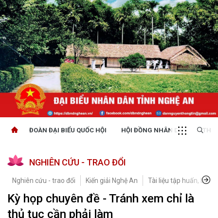
ĐOÀN ĐẠI BIỂU QUỐC HỘI
HỘI ĐỒNG NHÂN DÂN
THỜI
NGHIÊN CỨU - TRAO ĐỔI
Nghiên cứu - trao đổi
Kiến giải Nghệ An
Tài liệu tập huấn, bồi 
Kỳ họp chuyên đề - Tránh xem chỉ là
thủ tục cần phải làm