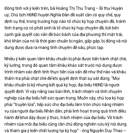
Đồng tình với ý kiến trên, bà Hoàng Thị Thu Trang – Bí thư Huyện
uỷ, Chủ tịch HĐND huyện Nghĩa Đàn đề xuất cần có quy chế, quy
định cụ thể, trong trường hợp nào tổ chức kỳ họp chuyên đề, tránh
tình trạng cứ có phát sinh là tổ chức kỳ họp chuyên đề, bởi bên
cạnh giải quyết các vấn đề bức bách của địa phương thì mặt trái,
khó khăn của nó là thời gian chuẩn bị ngắn, gấp gáp, bị động và nội
dung được đưa ra mang tính chuyên đề sâu, phức tạp.
Nhiều ý kiến quan tâm khâu chuẩn bị phải được tiến hành chặt chẽ,
kỹ lưỡng, trong đó quan tâm khâu khảo sát trước nội dung được
trình nhằm xác định tính thực tiễn của vấn đề như thế nào và khâu
thẩm tra phải chặt chẽ để khi quyết định thật sự sát đúng. “Mọi
khâu chuẩn bị kỹ nhưng kết quả kỳ họp, đại biểu HĐND là người
quyết định. Vì vậy nâng cao bản lĩnh, trách nhiệm và tính chuyên
nghiệp của đại biểu hết sức quan trọng. Muốn vậy, chủ tọa kỳ họp
phải “truyền lửa”, tiếp sức cho đại biểu làm tròn chức năng nhiệm
vụ của người đại biểu Nhân dân; phải linh hoạt trong quá trình điều
hành để khơi dậy được ý thức, trách nhiệm của đại biểu. Về trách
nhiệm của mỗi đại biểu cũng cần chủ động nghiên cứu kỹ nội dung
và tham gia ý kiến chất lượng tại kỳ họp” - ông Nguyễn Duy Thao –