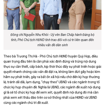
Đồng chí Nguyễn Như Khôi - Uỷ vên Ban Chấp hành Đảng bộ
tỉnh, Phó Chủ tịch HĐND tỉnh trao đổi với cử tri liên quan đến
nhiều vấn đề dân sinh
Theo bà Trương Thị Hà - Phó Chủ tịch HĐND huyện Quỳ Hợp, điều
quan trọng đầu tiên là cần phải xác định đúng và trúng nội dung
thực sự cần thiết, cấp bách, kịp thời thúc đẩy sự phát triển hoặc giải
quyết nhanh chóng các vấn đề đặt ra, không làm đứt gãy hoặc kìm
hãm sự phát triển, gây ra bất ổn xã hội nếu chờ đến kỳ họp thường
lệ; tránh dễ dãi, lạm dụng, “chạy theo” UBND và các ngành trong tổ
chức kỳ họp chuyên đề. Nghĩa là UBND, các ngành đề xuất nội dung
gì là sẽ tổ chức kỳ họp để xem xét, quyết định nội dung đó mà cần
phải xem xét thấu đáo trên cơ sở thống nhất của HĐND và UBND
cùng các ngành chủ trì đề xuất.