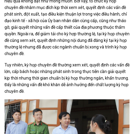
hiệu quả không đạt như mong muốn. Bởi vậy, tổ chức kỳ họp
chuyên đề nhằm mục đích kịp thời xem xét, quyết định các vấn đề
phát sinh, đột xuất, tạo điều kiện thuận lợi trong việc điều hành, chỉ
đạo kinh tế - xã hội của Ủy ban nhân dân cùng cấp, cũng như tháo
gỡ, giải quyết những vấn đề cấp thiết của địa phương thuộc thẩm
quyền. Ngoài ra, để giảm tải cho kỳ hợp thường lệ, tại kỳ họp chuyên
đề cũng xem xét, quyết định những nội dung đã đăng ký tại kỳ họp
thường lệ nhưng đã được các ngành chuẩn bị xong và trình kỳ họp
chuyên đề.
Tuy nhiên, kỳ họp chuyên đề thường xem xét, quyết định các vấn đề
lớn, cấp bách hoặc những phát sinh trong thực tiễn cần giải quyết
kịp thời nhưng thời gian chuẩn bị kỳ họp thường ngắn, khẩn trương.
Đấy là những vấn đề khó khăn dễ ảnh hưởng đến chất lượng kỳ họp
chuyên đề.