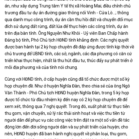
án, như xây dựng Trung tâm Y tế thị xã Hoàng Mai; điều chỉnh chủ
trương đầu tư dự án đường giao thông nối Vinh - Cửa Lò…; thông
qua danh mục công trình, dự án cần thu hồi đất và chuyển đổi mục
đích sử dụng đất rừng, đất lúa để thực hiện các công trình, dự án
trên địa bàn tỉnh. Ông Nguyễn Như Khôi - Uỷ viên Ban Chấp hành
Đảng bộ tỉnh, Phó Chủ tịch HĐND tỉnh khẳng định: Các nghị quyết
được ban hành tại 2 kỳ họp chuyên đề đáp ứng được tính kịp thời về
chủ trương để UBND tỉnh, các sở, ngành, các địa phương có căn cứ
triển khai thực hiện, nhất là thu hút đầu tư, thúc đẩy sự phát triển ở
mỗi địa phương và của tỉnh nói chung.
Cùng với HĐND tỉnh, ở cấp huyện cũng đã tổ chức được một số kỳ
họp chuyên đề. Như ở huyện Nghĩa Đàn, theo chia sẻ của ông Ngô
Văn Thành - Phó Chủ tịch HĐND huyện Nghĩa Đàn, trong 5 kỳ họp
được tổ chức từ đầu nhiệm kỳ đến nay có 2 kỳ họp chuyên đề để
xem xét, thông qua 7 nghị quyết. Trong đó, xuất phát từ thực tiễn
thu gom, vận chuyển, xử lý rác thải sinh hoạt và việc thu tiền từ
người dân để phục vụ các công việc trên đặt ra một số vấn đề tác
động lớn đến đời sống người dân và sự phát triển của huyện; cho
nên, HĐND huyện đã ban hành nghị quyết về phân loại, thu gom,