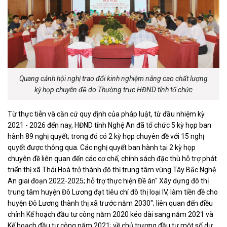
Quang cảnh hội nghị trao đổi kinh nghiệm nâng cao chất lượng
kỳ họp chuyên đề do Thường trực HĐND tỉnh tổ chức
Từ thực tiễn và căn cứ quy định của pháp luật, từ đầu nhiệm kỳ
2021 - 2026 đến nay, HĐND tỉnh Nghệ An đã tổ chức 5 kỳ họp ban
hành 89 nghị quyết; trong đó có 2 kỳ họp chuyên đề với 15 nghị
quyết được thông qua. Các nghị quyết ban hành tại 2 kỳ họp
chuyên đề liên quan đến các cơ chế, chính sách đặc thù hỗ trợ phát
triển thị xã Thái Hoà trở thành đô thị trung tâm vùng Tây Bắc Nghệ
An giai đoạn 2022-2025; hỗ trợ thực hiện Đề án" Xây dựng đô thị
trung tâm huyện Đô Lương đạt tiêu chí đô thị loại IV, làm tiền đề cho
huyện Đô Lương thành thị xã trước năm 2030"; liên quan đến điều
chỉnh Kế hoạch đầu tư công năm 2020 kéo dài sang năm 2021 và
Kế hoạch đầu tư công năm 2021; về chủ trương đầu tư một số dự