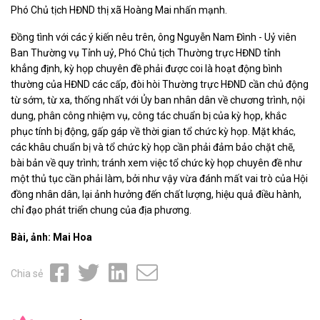
Phó Chủ tịch HĐND thị xã Hoàng Mai nhấn mạnh.
Đồng tình với các ý kiến nêu trên, ông Nguyễn Nam Đình - Uỷ viên
Ban Thường vụ Tỉnh uỷ, Phó Chủ tịch Thường trực HĐND tỉnh
khẳng định, kỳ họp chuyên đề phải được coi là hoạt động bình
thường của HĐND các cấp, đòi hòi Thường trực HĐND cần chủ động
từ sớm, từ xa, thống nhất với Ủy ban nhân dân về chương trình, nội
dung, phân công nhiệm vụ, công tác chuẩn bị của kỳ họp, khắc
phục tính bị động, gấp gáp về thời gian tổ chức kỳ họp. Mặt khác,
các khâu chuẩn bị và tổ chức kỳ họp cần phải đảm bảo chặt chẽ,
bài bản về quy trình; tránh xem việc tổ chức kỳ họp chuyên đề như
một thủ tục cần phải làm, bởi như vậy vừa đánh mất vai trò của Hội
đồng nhân dân, lại ảnh hưởng đến chất lượng, hiệu quả điều hành,
chỉ đạo phát triển chung của địa phương.
Bài, ảnh: Mai Hoa
Chia sẻ