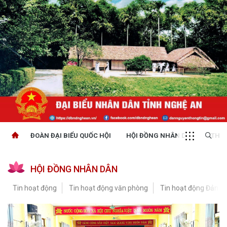
ĐOÀN ĐẠI BIỂU QUỐC HỘI
HỘI ĐỒNG NHÂN DÂN
THỜI
HỘI ĐỒNG NHÂN DÂN
Tin hoạt động
Tin hoạt động văn phòng
Tin hoạt động Đảng, 