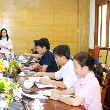
Xây dựng nông thôn mới
y dựng Chính Sách, Pháp Luật
ỚC, CON NGƯỜI XỨ NGHỆ
NHÌN RA TỈNH BẠN, XÃ BẠN
sản xứ Nghệ
Nhìn ra tỉnh bạn, xã bạn
, con người xứ Nghệ
hiệu xứ Nghệ
miền Tây Nghệ An - tiềm năng và
 phát triển
 xứ Nghệ
BÁ THƯƠNG HIỆU
LIÊN KẾT NGOÀI
 thương hiệu
Youtube ĐBND tỉnh Nghệ An
Fanpage ĐBND tỉnh Nghệ An
Cổng thông tin điện tử tỉnh Ng
Cổng thông tin điện tử Quốc hộ
Cơ sở dữ liệu quốc gia về văn 