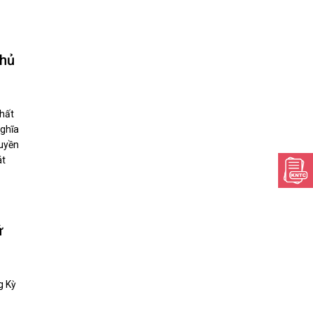
chủ
hất
nghĩa
quyền
át
ứ
g Kỳ