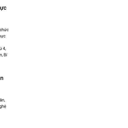
hực
 chức
hực
ứ 4,
, Bí
ền
ân,
Nghệ