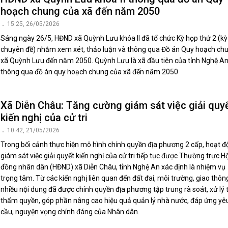
hoạch chung của xã đến năm 2050
15:25, 26/05/2026
Sáng ngày 26/5, HĐND xã Quỳnh Lưu khóa II đã tổ chức Kỳ họp thứ 2 (k
chuyên đề) nhằm xem xét, thảo luận và thông qua Đồ án Quy hoạch ch
xã Quỳnh Lưu đến năm 2050. Quỳnh Lưu là xã đầu tiên của tỉnh Nghệ A
thông qua đồ án quy hoạch chung của xã đến năm 2050
Xã Diễn Châu: Tăng cường giám sát việc giải quy
kiến nghị của cử tri
10:42, 21/05/2026
Trong bối cảnh thực hiện mô hình chính quyền địa phương 2 cấp, hoạt 
giám sát việc giải quyết kiến nghị của cử tri tiếp tục được Thường trực Hộ
đồng nhân dân (HĐND) xã Diễn Châu, tỉnh Nghệ An xác định là nhiệm vụ
trọng tâm. Từ các kiến nghị liên quan đến đất đai, môi trường, giao thôn
nhiều nội dung đã được chính quyền địa phương tập trung rà soát, xử lý 
thẩm quyền, góp phần nâng cao hiệu quả quản lý nhà nước, đáp ứng yê
cầu, nguyện vọng chính đáng của Nhân dân.