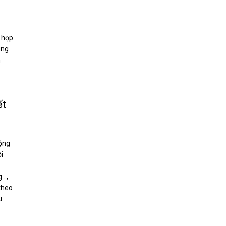
ỳ họp
ung
n
ết
động
i
g…,
theo
u