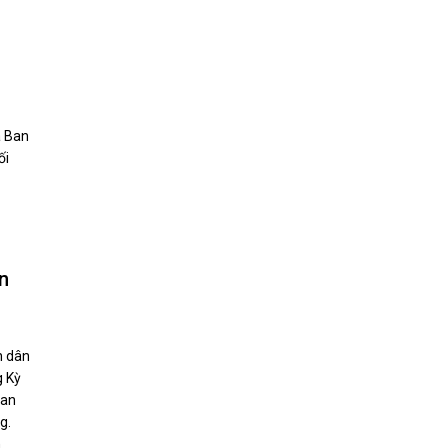
à Ban
ối
n
n dân
g Kỳ
uan
g.
h
ng