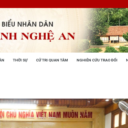
ÂN
THỜI SỰ
CỬ TRI QUAN TÂM
NGHIÊN CỨU TRAO ĐỔI
NG NHÂN DÂN
THỜI SỰ
 động
Tin tức chính trị - kinh tế - xã hộ
 động Văn phòng
 động Đảng, đoàn thể
 kỳ họp HĐND tỉnh
giám sát, khảo sát
ết của HĐND tỉnh
XÂY DỰNG CHÍNH SÁCH,
XÂY DỰNG NÔNG THÔN MỚI
UẬT