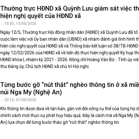
Thường trực HĐND xã Quỳnh Lưu giám sát việc t
hiện nghị quyết của HĐND xã
10:00, 13/05/2026
Ngày 12/5, Thường trực Hội đồng nhân dân (HĐND) xã Quỳnh Lưu đã tổ
cuộc làm việc với Ủy ban nhân dân (UBND) xã nhằm đánh giá tình hình t
hiện các nghị quyết của HĐND xã và Thông báo kết luận số 38/TB-HĐND
ngày 12/02/2026 của HĐND xã về tiến độ thực hiện nghị quyết Kỳ họp th
HĐND khóa I, nhiệm kỳ 2021 - 2026. Đồng chí Hoàng Văn Bộ - Tỉnh ủy viên
thư Đảng ủy, Chủ tịch HĐND xã chủ trì Hội nghị.
Từng bước gỡ “nút thắt” nghèo thông tin ở xã mi
núi Nga My (Nghệ An)
20:16, 07/05/2026
Khi thông tin được đưa về tận bản, gắn với đời sống cụ thể của từng hộ d
chính sách mới thực sự phát huy hiệu quả. Đây là cách mà xã Nga My (
An) lựa chọn để từng bước tháo gỡ “nút thắt” nghèo thông tin.