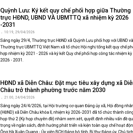
Quỳnh Lưu: Ký kết quy chế phối hợp giữa Thường
trực HĐND, UBND VÀ UBMTTQ xã nhiệm kỳ 2026
-2031
10:19, 29/04/2026
Sáng ngày 29/4, Thường trực HĐND xã Quỳnh Lưu phối hợp với UBND v
Thường trực UBMTTQ Việt Nam xã tổ chức Hội nghị tổng kết quy chế ph
hợp nhiệm kỳ 2021 - 2026 và ký kết Quy chế phối hợp công tác nhiệm kỳ
2026 - 2031.
HĐND xã Diễn Châu: Đặt mục tiêu xây dựng xã Diễ
Châu trở thành phường trước năm 2030
21:00, 24/04/2026
Sáng ngày 24/4/2026, tại Hội trường cơ quan Đảng ủy xã, Hội đồng nhâ
(HĐND) xã Diễn Châu khóa II, nhiệm kỳ 2026-2031 đã tổ chức thành côn
họp thứ 2 (Kỳ họp chuyên đề) nhằm xem xét, quyết định nhiều vấn đề q
trọng về ngân sách, định hướng phát triển và kiện toàn quy chế hoạt độn
Ông Hà Xuân Quang - Ủy viên BCH Đảng bộ tỉnh, Bí thư Đảng ủy, Chủ tịc
HĐND xã và đồng chí Nguyễn Thị Hồng Dung - Phó Chủ tịch HĐND xã đồ