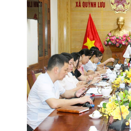
Kiến nghị của cử tri với Đoàn ĐBQH tỉnh
Góp ý xâ
Kiến nghị của cử tri với HĐND tỉnh
Thông báo chuyển đơn
Văn bản tổng hợp trả lời KNCT
Chủ trương, chính sách mới
NGHIÊN CỨU - TRAO ĐỔI
NON NƯ
Nghiên cứu - trao đổi
Miền di 
Kiến giải Nghệ An
Non nước
Thương 
Du lịch 
giải pháp
Ảnh đẹp
CUỘC SỐNG THƯỜNG NGÀY
QUẢNG 
Cuộc sống thường ngày
Quảng bá