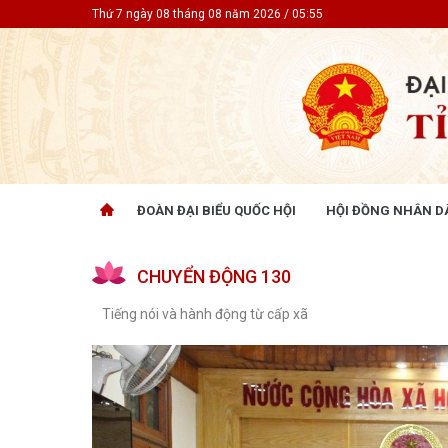
Thứ 7 ngày 08 tháng 08 năm 2026 / 05:55
ĐOÀN ĐẠI BIỂU QUỐC HỘI
HỘI ĐỒNG NHÂN D
ĐOÀN ĐẠI BIỂU QUỐC HỘI
HỘI ĐỒ
CHUYỂN ĐỘNG 130
Tin hoạt động
Tin hoạt
Tài liệu kỳ họp
Tin hoạt
Tiếng nói và hành động từ cấp xã
Tài liệu giám sát, khảo sát
Tin hoạt
Tài liệu
Tài liệu 
Nghị quy
CỬ TRI QUAN TÂM
GÓP Ý 
PHÁP L