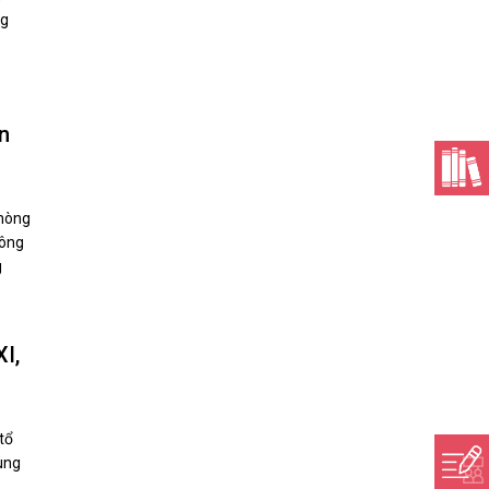
n
phòng
công
g
I,
tổ
ung