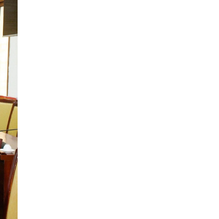
Nhịp cầu đầu tư
VĂN HỌC - NGHỆ THUẬT
Giai điệu quê hương
Đến với bài thơ hay
hệ An
i
bản pháp