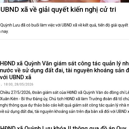
luật
Báo Đại biểu nhân dân
BND xã về giải quyết kiến nghị cử tri
ỳnh Lưu đã có buổi làm việc với UBND xã về kết quả, tiến độ giải quyết
 nay.
HĐND xã Quỳnh Văn giám sát công tác quản lý n
nước về sử dụng đất đai, tài nguyên khoáng sản đ
với UBND xã
18:00, 28/05/2026
Chiều 27/5/2026, Đoàn giám sát của HĐND xã Quỳnh Văn do đồng chí L
Xuân Kiên - Bí thư Đảng ủy, Chủ tịch HĐND xã làm Trưởng đoàn đã tổ ch
nghị thông qua dự thảo báo cáo kết quả giám sát công tác quản lý nhà 
về sử dụng đất đai, tài nguyên khoáng sản trên địa bàn xã đối với UBND 
HĐND xã Quỳnh Lưu khóa II thông qua đồ án Quy