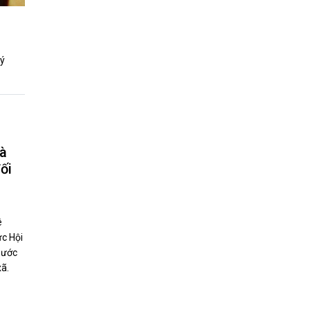
 ý
hà
ối
ê
ức Hội
nước
xã.