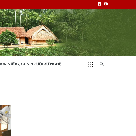
NON NƯỚC, CON NGƯỜI XỨ NGHỆ
CHUYỂN ĐỘNG 130
i
Tiếng nói và hành động từ cấp xã
NHỊP CẦU ĐẦU TƯ