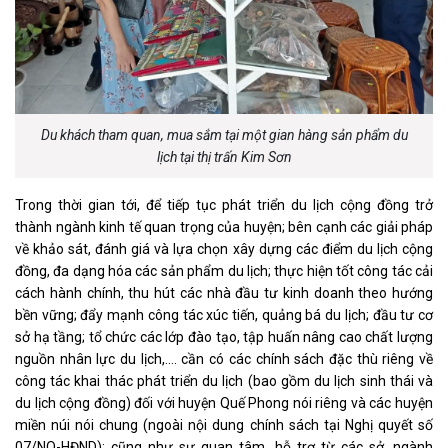
Du khách tham quan, mua sắm tại một gian hàng sản phẩm du
lịch tại thị trấn Kim Sơn
Trong thời gian tới, để tiếp tục phát triển du lịch cộng đồng trở
thành ngành kinh tế quan trọng của huyện; bên cạnh các giải pháp
về khảo sát, đánh giá và lựa chọn xây dựng các điểm du lịch cộng
đồng, đa dạng hóa các sản phẩm du lịch; thực hiện tốt công tác cải
cách hành chính, thu hút các nhà đầu tư kinh doanh theo hướng
bền vững; đẩy mạnh công tác xúc tiến, quảng bá du lịch; đầu tư cơ
sở hạ tầng; tổ chức các lớp đào tạo, tập huấn nâng cao chất lượng
nguồn nhân lực du lịch,…. cần có các chính sách đặc thù riêng về
công tác khai thác phát triển du lịch (bao gồm du lịch sinh thái và
du lịch cộng đồng) đối với huyện Quế Phong nói riêng và các huyện
miền núi nói chung (ngoài nội dung chính sách tại Nghị quyết số
07/NQ-HĐND); cũng như sự quan tâm, hỗ trợ từ các sở, ngành