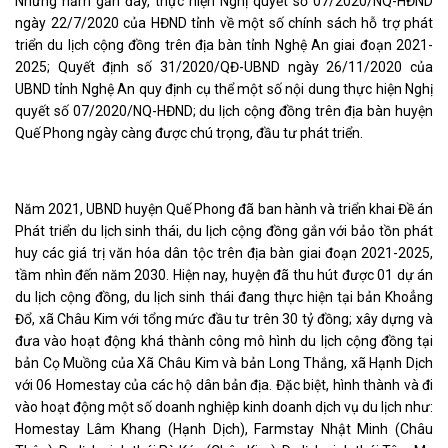
Những năm gần đây, thực hiện Nghị quyết số 07/2020/NQ-HĐND
ngày 22/7/2020 của HĐND tỉnh về một số chính sách hỗ trợ phát
triển du lịch cộng đồng trên địa bàn tỉnh Nghệ An giai đoạn 2021-
2025; Quyết định số 31/2020/QĐ-UBND ngày 26/11/2020 của
UBND tỉnh Nghệ An quy định cụ thể một số nội dung thực hiện Nghị
quyết số 07/2020/NQ-HĐND; du lịch cộng đồng trên địa bàn huyện
Quế Phong ngày càng được chú trọng, đầu tư phát triển.
Năm 2021, UBND huyện Quế Phong đã ban hành và triển khai Đề án
Phát triển du lịch sinh thái, du lịch cộng đồng gắn với bảo tồn phát
huy các giá trị văn hóa dân tộc trên địa bàn giai đoạn 2021-2025,
tầm nhìn đến năm 2030. Hiện nay, huyện đã thu hút được 01 dự án
du lịch cộng đồng, du lịch sinh thái đang thực hiện tại bản Khoẳng
Đổ, xã Châu Kim với tổng mức đầu tư trên 30 tỷ đồng; xây dựng và
đưa vào hoạt động khá thành công mô hình du lịch cộng đồng tại
bản Cọ Muồng của Xã Châu Kim và bản Long Thắng, xã Hạnh Dịch
với 06 Homestay của các hộ dân bản địa. Đặc biệt, hình thành và đi
vào hoạt động một số doanh nghiệp kinh doanh dịch vụ du lịch như:
Homestay Lâm Khang (Hạnh Dịch), Farmstay Nhật Minh (Châu