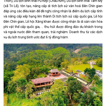
Thôn), Du lịch sinh thái Pù Kép (Châu Kim), Du lịch sinh thái Tâm My
(xã Tri Lễ); tôn tạo, nâng cấp di tích lịch sử văn hoá Đền Chín gian
đáp ứng các điều kiện để đề nghị công nhận là điểm du lịch cấp tỉnh
và nâng cấp xếp hạng lên thành Di tích lịch sử cấp quốc gia, Lễ hội
Đền Chín gian; Lễ hội Xăng khan được công nhận là di sản văn hóa
phi vật thể cấp quốc gia, … thu hút được đông đảo du khách trong
và ngoài nước đến tham quan, trải nghiệm. Doanh thu từ các dịch
vụ du lịch trung bình ước đạt 6 tỷ đồng/năm.