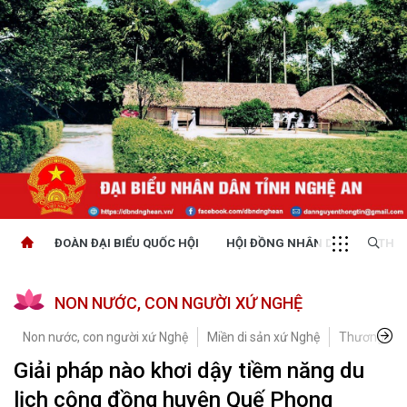
ĐOÀN ĐẠI BIỂU QUỐC HỘI
HỘI ĐỒNG NHÂN DÂN
THỜI
NON NƯỚC, CON NGƯỜI XỨ NGHỆ
Non nước, con người xứ Nghệ
Miền di sản xứ Nghệ
Thương hiệ
Giải pháp nào khơi dậy tiềm năng du
lịch cộng đồng huyện Quế Phong