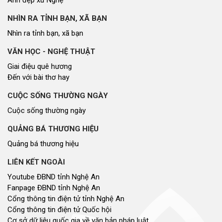
Ảnh đẹp xứ Nghệ
NHÌN RA TỈNH BẠN, XÃ BẠN
Nhìn ra tỉnh bạn, xã bạn
VĂN HỌC - NGHỆ THUẬT
Giai điệu quê hương
Đến với bài thơ hay
CUỘC SỐNG THƯỜNG NGÀY
Cuộc sống thường ngày
QUẢNG BÁ THƯƠNG HIỆU
Quảng bá thương hiệu
LIÊN KẾT NGOÀI
Youtube ĐBND tỉnh Nghệ An
Fanpage ĐBND tỉnh Nghệ An
Cổng thông tin điện tử tỉnh Nghệ An
Cổng thông tin điện tử Quốc hội
Cơ sở dữ liệu quốc gia về văn bản pháp luật