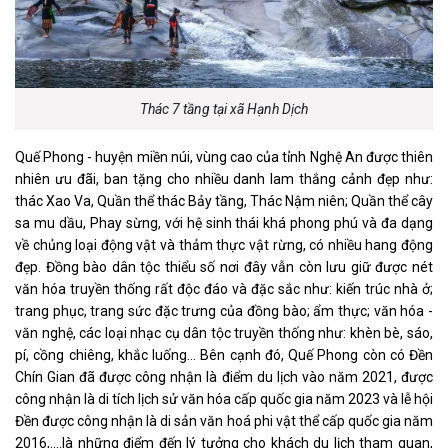
Thác 7 tầng tại xã Hạnh Dịch
Quế Phong - huyện miền núi, vùng cao của tỉnh Nghệ An được thiên
nhiên ưu đãi, ban tặng cho nhiều danh lam thắng cảnh đẹp như:
thác Xao Va, Quần thể thác Bảy tầng, Thác Nậm niên; Quần thể cây
sa mu dầu, Phay sừng, với hệ sinh thái khá phong phú và đa dạng
về chủng loại động vật và thảm thực vật rừng, có nhiều hang động
đẹp. Đồng bào dân tộc thiểu số nơi đây vẫn còn lưu giữ được nét
văn hóa truyền thống rất độc đáo và đặc sắc như: kiến trúc nhà ở;
trang phục, trang sức đặc trưng của đồng bào; ẩm thực; văn hóa -
văn nghệ, các loại nhạc cụ dân tộc truyền thống như: khèn bè, sáo,
pí, cồng chiêng, khắc luống... Bên cạnh đó, Quế Phong còn có Đền
Chín Gian đã được công nhận là điểm du lịch vào năm 2021, được
công nhận là di tích lịch sử văn hóa cấp quốc gia năm 2023 và lễ hội
Đền được công nhận là di sản văn hoá phi vật thể cấp quốc gia năm
2016,….là những điểm đến lý tưởng cho khách du lịch tham quan,