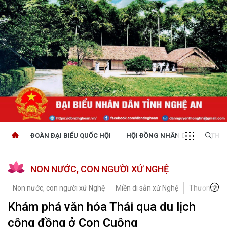
ĐOÀN ĐẠI BIỂU QUỐC HỘI
HỘI ĐỒNG NHÂN DÂN
THỜI
NON NƯỚC, CON NGƯỜI XỨ NGHỆ
Non nước, con người xứ Nghệ
Miền di sản xứ Nghệ
Thương hiệ
Khám phá văn hóa Thái qua du lịch
cộng đồng ở Con Cuông