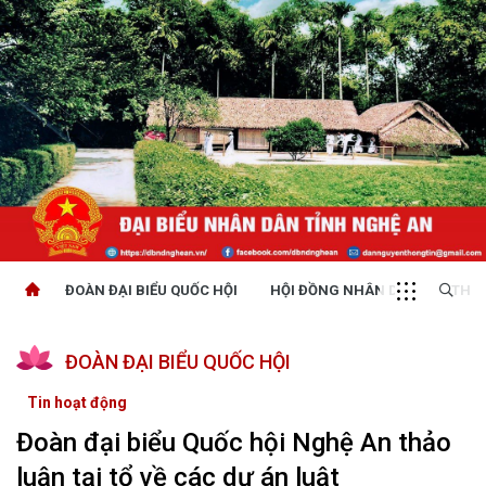
ĐOÀN ĐẠI BIỂU QUỐC HỘI
HỘI ĐỒNG NHÂN DÂN
THỜI
ĐOÀN ĐẠI BIỂU QUỐC HỘI
Tin hoạt động
Đoàn đại biểu Quốc hội Nghệ An thảo
luận tại tổ về các dự án luật