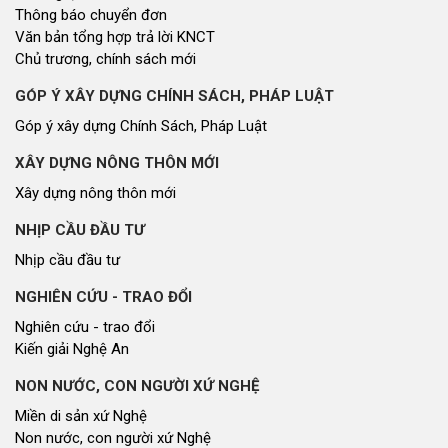
THỜI SỰ
Tin tức chính trị - kinh tế - xã hội
CHUYỂN ĐỘNG 130
Tiếng nói và hành động từ cấp xã
CỬ TRI QUAN TÂM
Kiến nghị của cử tri với Đoàn ĐBQH tỉnh
Kiến nghị của cử tri với HĐND tỉnh
Thông báo chuyển đơn
Văn bản tổng hợp trả lời KNCT
Chủ trương, chính sách mới
GÓP Ý XÂY DỰNG CHÍNH SÁCH, PHÁP LUẬT
Góp ý xây dựng Chính Sách, Pháp Luật
XÂY DỰNG NÔNG THÔN MỚI
Xây dựng nông thôn mới
NHỊP CẦU ĐẦU TƯ