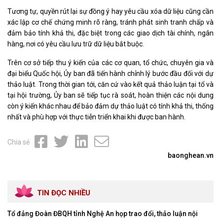
Tương tự, quyền rút lại sự đồng ý hay yêu cầu xóa dữ liệu cũng cần
xác lập cơ chế chứng minh rõ ràng, tránh phát sinh tranh chấp và
đảm bảo tính khả thi, đặc biệt trong các giao dịch tài chính, ngân
hàng, nơi có yêu cầu lưu trữ dữ liệu bắt buộc.
Trên cơ sở tiếp thu ý kiến của các cơ quan, tổ chức, chuyên gia và
đại biểu Quốc hội, Ủy ban đã tiến hành chỉnh lý bước đầu đối với dự
thảo luật. Trong thời gian tới, căn cứ vào kết quả thảo luận tại tổ và
tại hội trường, Ủy ban sẽ tiếp tục rà soát, hoàn thiện các nội dung
còn ý kiến khác nhau để bảo đảm dự thảo luật có tính khả thi, thống
nhất và phù hợp với thực tiễn triển khai khi được ban hành.
Chia sẻ
baonghean.vn
TIN ĐỌC NHIỀU
Tổ đảng Đoàn ĐBQH tỉnh Nghệ An họp trao đổi, thảo luận nội