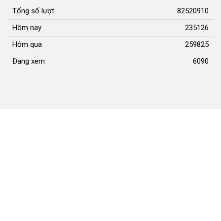
Điện thoại: 02383.592014
Email: dannguyenthongtin@gmail.com
Giấy phép số 179/GP-TTĐT, Sở TT&TT cấp ngày 31/12/2021
Hội đồng nhân dân tỉnh Nghệ An © 2021. Phát triển bởi
VIETNAMPEDIA.com
Lượt truy cập
Tổng số lượt
82520910
Hôm nay
235126
Hôm qua
259825
Đang xem
6090