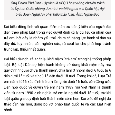
Ông Phạm Phú Bình - Ủy viên là ĐBQH hoạt động chuyên trách
tại Ủy ban Quốc phòng, An ninh và Đối ngoại của Quốc hội, đại
biểu đoàn Nghệ An phát biểu thảo luận. Ảnh: Nghĩa Đức
Đại biểu đồng tình với quan điểm nên ưu tiên ý kiến của người đại
diện theo pháp luật trong việc quyết định xử lý dữ liệu cá nhân của
trẻ em, bởi đây là nhóm yếu thế, chưa có năng lực hành vi dân sự
đầy đủ; tuy nhiên, cần nghiên cứu, rà soát lại cho phù hợp tránh
trùng lặp, thiếu nhất quán.
Đại biểu đề nghị rà soát lại khái niệm "trẻ em" trong hệ thống pháp
luật. Bộ luật Dân sự hiện hành không sử dụng khái niệm này mà
quy định "người chưa thành niên", chia làm 3 nhóm dưới 6 tuổi, từ 6
đến dưới 15 tuổi và từ đủ 15 đến dưới 18 tuổi. Trong khi đó, Luật Trẻ
em năm 2016 xác định trẻ em là người dưới 16 tuổi, còn Công ước
Liên hợp quốc về quyền trẻ em năm 1989 mà Việt Nam là thành
viên từ năm 1990 định nghĩa trẻ em là người dưới 18 tuổi, trừ khi
luật quốc gia quy định tuổi thành niên sớm hơn. Đại biểu đề nghị dự
thảo cần hài hòa, đồng bộ với pháp luật quốc tế và các luật hiện
hành.