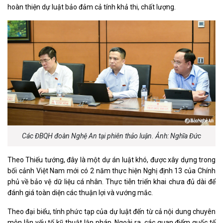
hoàn thiện dự luật bảo đảm cả tính khả thi, chất lượng.
Các ĐBQH đoàn Nghệ An tại phiên thảo luận. Ảnh: Nghĩa Đức
Theo Thiếu tướng, đây là một dự án luật khó, được xây dựng trong
bối cảnh Việt Nam mới có 2 năm thực hiện Nghị định 13 của Chính
phủ về bảo vệ dữ liệu cá nhân. Thực tiễn triển khai chưa đủ dài để
đánh giá toàn diện các thuận lợi và vướng mắc.
Theo đại biểu, tính phức tạp của dự luật đến từ cả nội dung chuyên
môn lẫn yếu tố kỹ thuật lập pháp. Ngoài ra, các quan điểm quốc tế