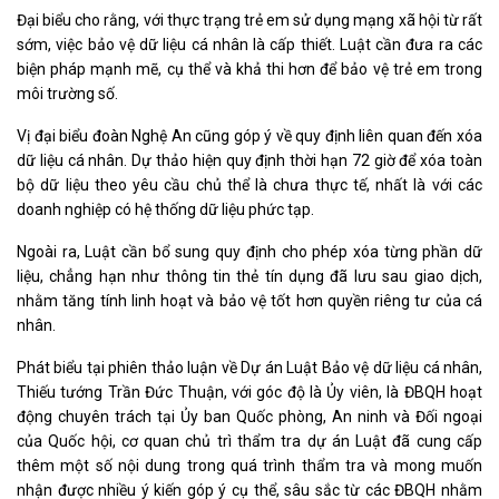
Đại biểu cho rằng, với thực trạng trẻ em sử dụng mạng xã hội từ rất
sớm, việc bảo vệ dữ liệu cá nhân là cấp thiết. Luật cần đưa ra các
biện pháp mạnh mẽ, cụ thể và khả thi hơn để bảo vệ trẻ em trong
môi trường số.
Vị đại biểu đoàn Nghệ An cũng góp ý về quy định liên quan đến xóa
dữ liệu cá nhân. Dự thảo hiện quy định thời hạn 72 giờ để xóa toàn
bộ dữ liệu theo yêu cầu chủ thể là chưa thực tế, nhất là với các
doanh nghiệp có hệ thống dữ liệu phức tạp.
Ngoài ra, Luật cần bổ sung quy định cho phép xóa từng phần dữ
liệu, chẳng hạn như thông tin thẻ tín dụng đã lưu sau giao dịch,
nhằm tăng tính linh hoạt và bảo vệ tốt hơn quyền riêng tư của cá
nhân.
Phát biểu tại phiên thảo luận về Dự án Luật Bảo vệ dữ liệu cá nhân,
Thiếu tướng Trần Đức Thuận, với góc độ là Ủy viên, là ĐBQH hoạt
động chuyên trách tại Ủy ban Quốc phòng, An ninh và Đối ngoại
của Quốc hội, cơ quan chủ trì thẩm tra dự án Luật đã cung cấp
thêm một số nội dung trong quá trình thẩm tra và mong muốn
nhận được nhiều ý kiến góp ý cụ thể, sâu sắc từ các ĐBQH nhằm