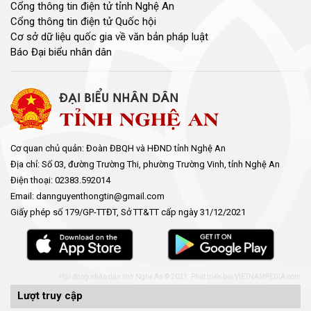
Cuộc sống thường ngày
QUẢNG BÁ THƯƠNG HIỆU
Quảng bá thương hiệu
LIÊN KẾT NGOÀI
Youtube ĐBND tỉnh Nghệ An
Fanpage ĐBND tỉnh Nghệ An
Cổng thông tin điện tử tỉnh Nghệ An
Cổng thông tin điện tử Quốc hội
Cơ sở dữ liệu quốc gia về văn bản pháp luật
Báo Đại biểu nhân dân
Cơ quan chủ quản: Đoàn ĐBQH và HĐND tỉnh Nghệ An
Địa chỉ: Số 03, đường Trường Thi, phường Trường Vinh, tỉnh Nghệ An