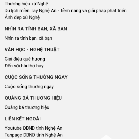
Nhịp cầu đầu tư
NGHIÊN CỨU - TRAO ĐỔI
Nghiên cứu - trao đổi
Kiến giải Nghệ An
NON NƯỚC, CON NGƯỜI XỨ NGHỆ
Miền di sản xứ Nghệ
Non nước, con người xứ Nghệ
Thương hiệu xứ Nghệ
Du lịch miền Tây Nghệ An - tiềm năng và giải pháp phát triển
Ảnh đẹp xứ Nghệ
NHÌN RA TỈNH BẠN, XÃ BẠN
Nhìn ra tỉnh bạn, xã bạn
VĂN HỌC - NGHỆ THUẬT
Giai điệu quê hương
Đến với bài thơ hay
CUỘC SỐNG THƯỜNG NGÀY