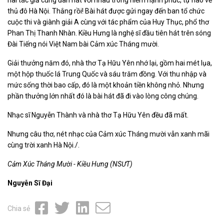
hai tác giả cùng đàn hát với nhau trong niềm hạnh phúc, tự hào về
thủ đô Hà Nội. Thắng rồi! Bài hát được gửi ngay đến ban tổ chức
cuộc thi và giành giải A cùng với tác phẩm của Huy Thục, phổ thơ
Phan Thị Thanh Nhàn. Kiều Hưng là nghệ sĩ đầu tiên hát trên sóng
Đài Tiếng nói Việt Nam bài Cảm xúc Tháng mười.
Giải thưởng năm đó, nhà thơ Tạ Hữu Yên nhớ lại, gồm hai mét lụa,
một hộp thuốc lá Trung Quốc và sáu trăm đồng. Với thu nhập và
mức sống thời bao cấp, đó là một khoản tiền không nhỏ. Nhưng
phần thưởng lớn nhất đó là bài hát đã đi vào lòng công chúng.
Nhạc sĩ Nguyễn Thành và nhà thơ Tạ Hữu Yên đều đã mất.
Nhưng câu thơ, nét nhạc của Cảm xúc Tháng mười vẫn xanh mãi
cùng trời xanh Hà Nội./.
Cảm Xúc Tháng Mười - Kiều Hưng (NSƯT)
Nguyễn Sĩ Đại
Chia sẻ