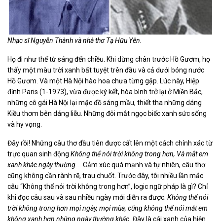
Nhạc sĩ Nguyễn Thành và nhà thơ Tạ Hữu Yên.
Họ đi như thế từ sáng đến chiều. Khi dừng chân trước Hồ Gươm, họ
thấy một màu trời xanh bất tuyệt trên đầu và cả dưới bóng nước
Hồ Gươm. Và một Hà Nội hào hoa chưa từng gặp. Lúc này, Hiệp
định Paris (1-1973), vừa được ký kết, hòa bình trở lại ở Miền Bắc,
những cô gái Hà Nội lại mặc đồ sáng mầu, thiết tha những dáng
Kiều thơm bên dáng liễu. Những đôi mắt ngọc biếc xanh sức sống
và hy vọng.
Đây rồi! Những câu thơ đầu tiên được cất lên một cách chính xác từ
trực quan sinh động
Không thể nói trời không trong hơn, Và mắt em
xanh khác ngày thường...
Cảm xúc quá mạnh và tự nhiên, câu thơ
cũng không cần rành rẽ, trau chuốt. Trước đây, tôi nhiều lần mắc
câu “Không thể nói trời không trong hơn”, logic ngữ pháp là gì? Chỉ
khi đọc câu sau và sau nhiều ngày mới diễn ra được:
Không thể nói
trời không trong hơn mọi ngày, mọi mùa, cũng không thể nói mắt em
không xanh hơn những ngày thường khác.
Đây là cái xanh của hiện