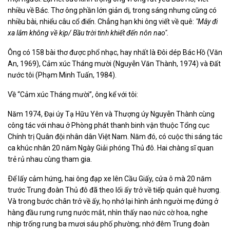
nhiều về Bác. Thơ ông phần lớn giản dị, trong sáng nhưng cũng có
nhiều bài, nhiểu câu cổ điển. Chẳng hạn khi ông viết về quê:
"Mây đi
xa lắm không về kịp/ Bầu trời tinh khiết đến nôn nao".
Ông có 158 bài thơ được phổ nhạc, hay nhất là Đôi dép Bác Hồ (Văn
An, 1969), Cảm xúc Tháng mười (Nguyễn Văn Thành, 1974) và Đất
nước tôi (Phạm Minh Tuấn, 1984).
Về “Cảm xúc Tháng mười”, ông kể với tôi:
Năm 1974, Đại úy Tạ Hữu Yên và Thượng úy Nguyễn Thành cùng
công tác với nhau ở Phòng phát thanh binh vận thuộc Tổng cục
Chính trị Quân đội nhân dân Việt Nam. Năm đó, có cuộc thi sáng tác
ca khúc nhân 20 năm Ngày Giải phóng Thủ đô. Hai chàng sĩ quan
trẻ rủ nhau cùng tham gia.
Ðể lấy cảm hứng, hai ông đạp xe lên Cầu Giấy, cửa ô mà 20 năm
trước Trung đoàn Thủ đô đã theo lối ấy trở về tiếp quản quê hương.
Và trong bước chân trở về ấy, họ nhớ lại hình ảnh người mẹ đứng ở
hàng đầu rưng rưng nước mắt, nhìn thấy nao nức cờ hoa, nghe
nhịp trống rung ba mươi sáu phố phường; nhớ đêm Trung đoàn