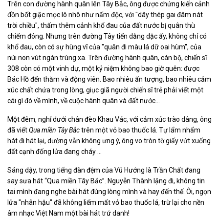
Trên con đường hành quân lên Tây Bắc, ông được chứng kiến cảnh
đồn bốt giặc mọc lô nhô như nấm độc, với "dây thép gai đâm nát
trời chiều", thấm thêm cảnh khổ đau của đất nước bị quân thù
chiếm đóng. Nhưng trên đường Tây tiến dằng dặc ấy, không chỉ có
khổ đau, còn có sự hùng vĩ của "quân đi màu lá dữ oai hùm", của
núi non vút ngàn trùng xa. Trên đường hành quân, cán bộ, chiến sĩ
308 còn có một vinh dự, một kỷ niệm không bao giờ quên: được
Bác Hồ đến thăm và động viên. Bao nhiêu ấn tượng, bao nhiêu cảm
xúc chất chứa trong lòng, giục giã người chiến sĩ trẻ phải viết một
cái gì đó về mình, về cuộc hành quân và đất nước...
Một đêm, nghỉ dưới chân đèo Khau Vác, với cảm xúc trào dâng, ông
đã viết
Qua miền Tây Bắc
trên một vỏ bao thuốc lá. Tự lẩm nhẩm
hát đi hát lại, dường vẫn không ưng ý, ông vo tròn tờ giấy vứt xuống
đất cạnh đống lửa đang cháy ...
Sáng dậy, trong tiếng đàn đệm của Vũ Hướng là Trần Chất đang
say sưa hát “Qua miền Tây Bắc”. Nguyễn Thành lặng đi, không tin
tai mình đang nghe bài hát đúng lòng mình và hay đến thế. Ôi, ngọn
lửa "nhân hậu" đã không liếm mất vỏ bao thuốc lá, trừ lại cho nền
âm nhạc Việt Nam một bài hát trứ danh!