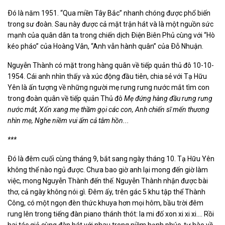
Ðó là năm 1951. “Qua miền Tây Bắc” nhanh chóng được phổ biến
trong sư đoàn. Sau này được cả mặt trận hát và là một nguồn sức
mạnh của quân dân ta trong chiến dịch Ðiện Biên Phủ cùng với “Hò
kéo pháo” của Hoàng Vân, “Anh vẫn hành quân” của Ðỗ Nhuận.
Nguyễn Thành có mặt trong hàng quân về tiếp quản thủ đô 10-10-
1954. Cái anh nhìn thấy và xúc động đầu tiên, chia sẻ với Tạ Hữu
Yên là ấn tượng về những người mẹ rưng rưng nước mắt tìm con
trong đoàn quân về tiếp quản Thủ đô
Mẹ đứng hàng đầu rưng rưng
nước mắt, Xốn xang mẹ thầm gọi các con, Anh chiến sĩ mến thương
nhìn mẹ, Nghe niềm vui ấm cả tâm hồn...
***
Ðó là đêm cuối cùng tháng 9, bắt sang ngày tháng 10. Tạ Hữu Yên
không thể nào ngủ được. Chưa bao giờ anh lại mong đến giờ làm
việc, mong Nguyễn Thành đến thế. Nguyễn Thành nhận được bài
thơ, cả ngày không nói gì. Ðêm ấy, trên gác 5 khu tập thể Thành
Công, có một ngọn đèn thức khuya hơn mọi hôm, bầu trời đêm
rung lên trong tiếng đàn piano thánh thót: la mi đố xon xi xi xi.... Rồi