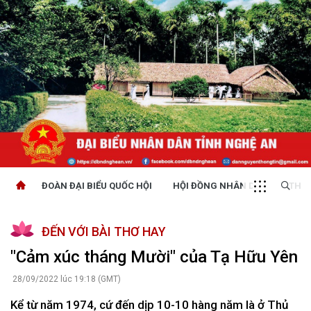
ĐOÀN ĐẠI BIỂU QUỐC HỘI
HỘI ĐỒNG NHÂN DÂN
THỜI
ĐẾN VỚI BÀI THƠ HAY
"Cảm xúc tháng Mười" của Tạ Hữu Yên
28/09/2022 lúc 19:18 (GMT)
Kể từ năm 1974, cứ đến dịp 10-10 hàng năm là ở Thủ