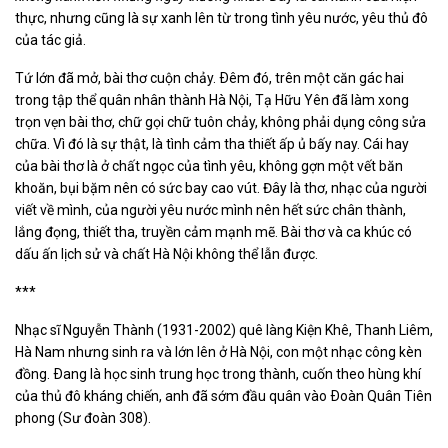
thực, nhưng cũng là sự xanh lên từ trong tình yêu nước, yêu thủ đô
của tác giả.
Tứ lớn đã mở, bài thơ cuộn chảy. Ðêm đó, trên một căn gác hai
trong tập thể quân nhân thành Hà Nội, Tạ Hữu Yên đã làm xong
trọn vẹn bài thơ, chữ gọi chữ tuôn chảy, không phải dụng công sửa
chữa. Vì đó là sự thật, là tình cảm tha thiết ấp ủ bấy nay. Cái hay
của bài thơ là ở chất ngọc của tình yêu, không gợn một vết băn
khoăn, bụi bặm nên có sức bay cao vút. Đây là thơ, nhạc của người
viết về mình, của người yêu nước mình nên hết sức chân thành,
lắng đọng, thiết tha, truyền cảm mạnh mẽ. Bài thơ và ca khúc có
dấu ấn lịch sử và chất Hà Nội không thể lẫn được.
***
Nhạc sĩ Nguyễn Thành (1931-2002) quê làng Kiện Khê, Thanh Liêm,
Hà Nam nhưng sinh ra và lớn lên ở Hà Nội, con một nhạc công kèn
đồng. Ðang là học sinh trung học trong thành, cuốn theo hùng khí
của thủ đô kháng chiến, anh đã sớm đầu quân vào Ðoàn Quân Tiên
phong (Sư đoàn 308).