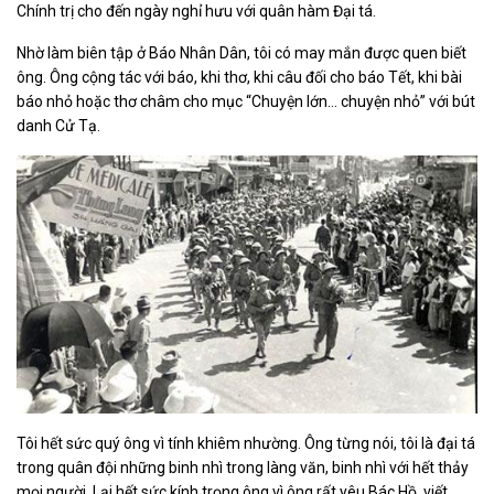
Chính trị cho đến ngày nghỉ hưu với quân hàm Đại tá.
Nhờ làm biên tập ở Báo Nhân Dân, tôi có may mắn được quen biết
ông. Ông cộng tác với báo, khi thơ, khi câu đối cho báo Tết, khi bài
báo nhỏ hoặc thơ châm cho mục “Chuyện lớn... chuyện nhỏ” với bút
danh Cử Tạ.
Tôi hết sức quý ông vì tính khiêm nhường. Ông từng nói, tôi là đại tá
trong quân đội những binh nhì trong làng văn, binh nhì với hết thảy
mọi người. Lại hết sức kính trọng ông vì ông rất yêu Bác Hồ, viết