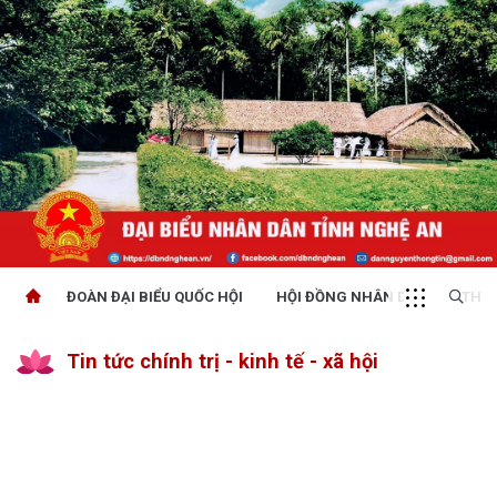
ĐOÀN ĐẠI BIỂU QUỐC HỘI
HỘI ĐỒNG NHÂN DÂN
THỜI
Tin tức chính trị - kinh tế - xã hội