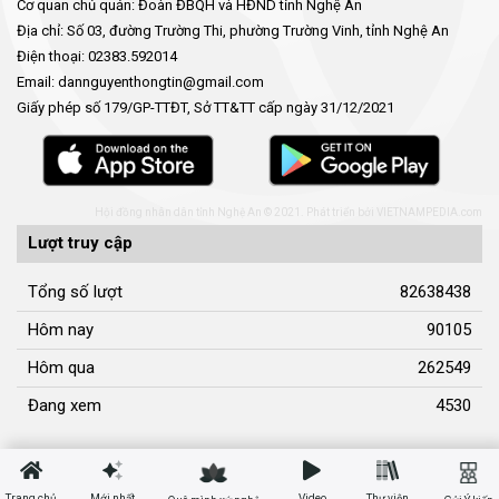
Cơ quan chủ quản: Đoàn ĐBQH và HĐND tỉnh Nghệ An
Địa chỉ: Số 03, đường Trường Thi, phường Trường Vinh, tỉnh Nghệ An
Điện thoại: 02383.592014
Email: dannguyenthongtin@gmail.com
Giấy phép số 179/GP-TTĐT, Sở TT&TT cấp ngày 31/12/2021
Hội đồng nhân dân tỉnh Nghệ An © 2021. Phát triển bởi
VIETNAMPEDIA.com
Lượt truy cập
Tổng số lượt
82638438
Hôm nay
90105
Hôm qua
262549
Đang xem
4530
Trang chủ
Mới nhất
Video
Thư viện