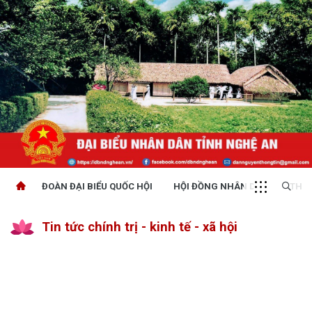
ĐOÀN ĐẠI BIỂU QUỐC HỘI
HỘI ĐỒNG NHÂN DÂN
THỜI
Tin tức chính trị - kinh tế - xã hội