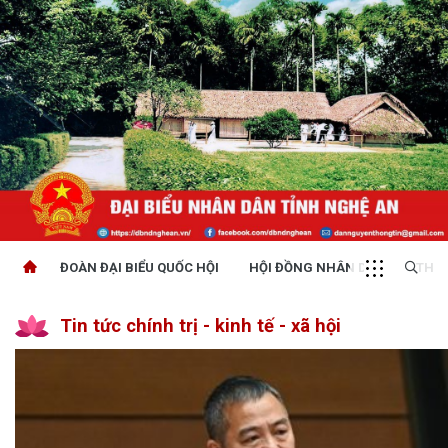
ĐOÀN ĐẠI BIỂU QUỐC HỘI
HỘI ĐỒNG NHÂN DÂN
THỜI
Tin tức chính trị - kinh tế - xã hội