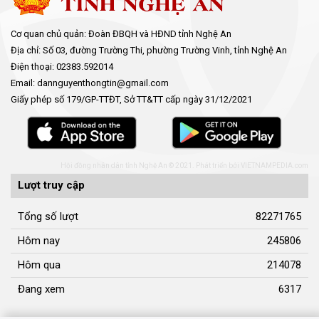
Cơ quan chủ quản: Đoàn ĐBQH và HĐND tỉnh Nghệ An
Địa chỉ: Số 03, đường Trường Thi, phường Trường Vinh, tỉnh Nghệ An
Điện thoại: 02383.592014
Email: dannguyenthongtin@gmail.com
Giấy phép số 179/GP-TTĐT, Sở TT&TT cấp ngày 31/12/2021
Hội đồng nhân dân tỉnh Nghệ An © 2021. Phát triển bởi
VIETNAMPEDIA.com
Lượt truy cập
Tổng số lượt
82271765
Hôm nay
245806
Hôm qua
214078
Đang xem
6317