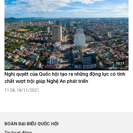
10:17
Nghị quyết của Quốc hội tạo ra những động lực có tính
chất vượt trội giúp Nghệ An phát triển
11:58, 18/11/2021
ĐOÀN ĐẠI BIỂU QUỐC HỘI
Tin hoạt động