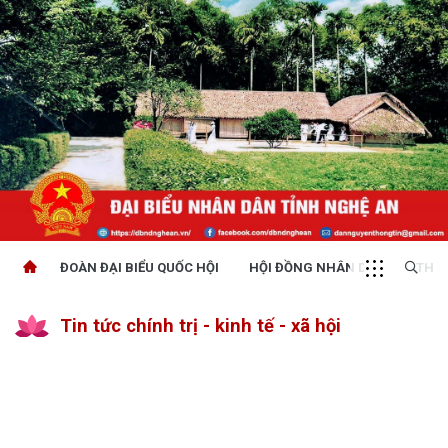
ĐOÀN ĐẠI BIỂU QUỐC HỘI
HỘI ĐỒNG NHÂN DÂN
THỜI
Tin tức chính trị - kinh tế - xã hội