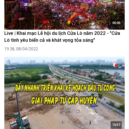
00:00
Live | Khai mạc Lễ hội du lịch Cửa Lò năm 2022 - "Cửa
Lò tình yêu biển cả và khát vọng tỏa sáng"
19:38, 08/04/2022
10:57