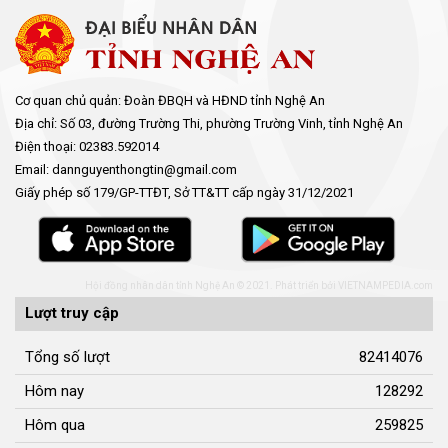
Cơ quan chủ quản: Đoàn ĐBQH và HĐND tỉnh Nghệ An
Địa chỉ: Số 03, đường Trường Thi, phường Trường Vinh, tỉnh Nghệ An
Điện thoại: 02383.592014
Email: dannguyenthongtin@gmail.com
Giấy phép số 179/GP-TTĐT, Sở TT&TT cấp ngày 31/12/2021
Hội đồng nhân dân tỉnh Nghệ An © 2021. Phát triển bởi
VIETNAMPEDIA.com
Lượt truy cập
Tổng số lượt
82414076
Hôm nay
128292
Hôm qua
259825