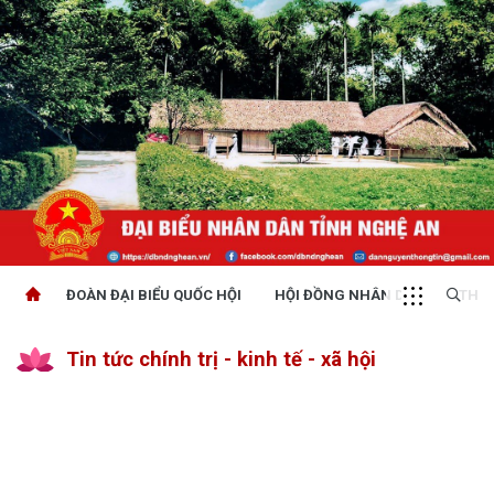
ĐOÀN ĐẠI BIỂU QUỐC HỘI
HỘI ĐỒNG NHÂN DÂN
THỜI
Tin tức chính trị - kinh tế - xã hội