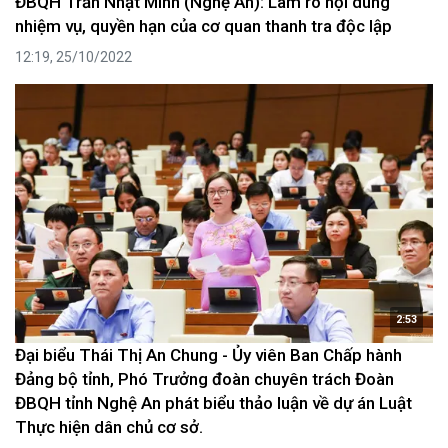
ĐBQH Trần Nhật Minh (Nghệ An): Làm rõ nội dung
nhiệm vụ, quyền hạn của cơ quan thanh tra độc lập
12:19, 25/10/2022
2:53
Đại biểu Thái Thị An Chung - Ủy viên Ban Chấp hành
Đảng bộ tỉnh, Phó Trưởng đoàn chuyên trách Đoàn
ĐBQH tỉnh Nghệ An phát biểu thảo luận về dự án Luật
Thực hiện dân chủ cơ sở.