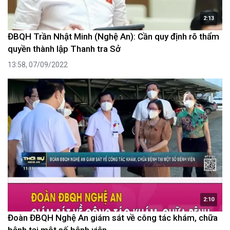
2:13
ĐBQH Trần Nhật Minh (Nghệ An): Cần quy định rõ thẩm
quyền thành lập Thanh tra Sở
13:58, 07/09/2022
2:10
Đoàn ĐBQH Nghệ An giám sát về công tác khám, chữa
bệnh tại một số bệnh viện