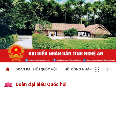
ĐOÀN ĐẠI BIỂU QUỐC HỘI
HỘI ĐỒNG NHÂN DÂN
THỜI
Đoàn đại biểu Quốc hội