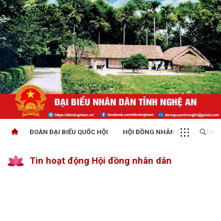
ĐOÀN ĐẠI BIỂU QUỐC HỘI
HỘI ĐỒNG NHÂN DÂN
THỜI
Tin hoạt động Hội đồng nhân dân