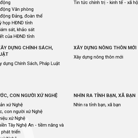
 động
Tin tức chính trị - kinh tế - xã hộ
 động Văn phòng
 động Đảng, đoàn thể
 kỳ họp HĐND tỉnh
giám sát, khảo sát
ết của HĐND tỉnh
XÂY DỰNG CHÍNH SÁCH,
XÂY DỰNG NÔNG THÔN MỚI
UẬT
Xây dựng nông thôn mới
y dựng Chính Sách, Pháp Luật
ỚC, CON NGƯỜI XỨ NGHỆ
NHÌN RA TỈNH BẠN, XÃ BẠN
sản xứ Nghệ
Nhìn ra tỉnh bạn, xã bạn
, con người xứ Nghệ
hiệu xứ Nghệ
miền Tây Nghệ An - tiềm năng và
 phát triển