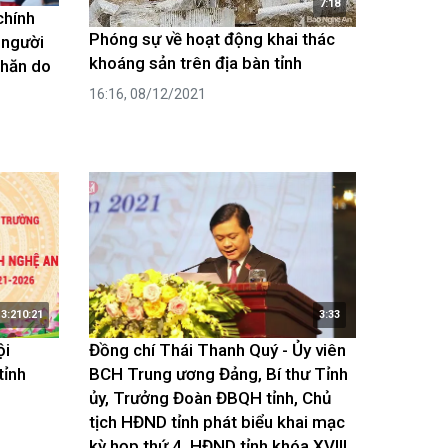
7:18
chính
Phóng sự về hoạt động khai thác
 người
khoáng sản trên địa bàn tỉnh
khăn do
16:16, 08/12/2021
3:210:21
3:33
ội
Đồng chí Thái Thanh Quý - Ủy viên
tỉnh
BCH Trung ương Đảng, Bí thư Tỉnh
ủy, Trưởng Đoàn ĐBQH tỉnh, Chủ
tịch HĐND tỉnh phát biểu khai mạc
kỳ họp thứ 4, HĐND tỉnh khóa XVIII