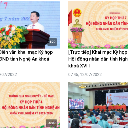
luật
Báo Đại biểu nhân dân
4:20
Diễn văn khai mạc Kỳ họp
[Trực tiếp] Khai mạc Kỳ họp 
ĐND tỉnh Nghệ An khoá
Hội đồng nhân dân tỉnh Ngh
khoá XVIII
2/07/2022
07:45, 12/07/2022
00:00