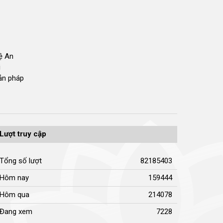
hệ An
i
bản pháp
Lượt truy cập
Tổng số lượt
82185403
Hôm nay
159444
Hôm qua
214078
Đang xem
7228