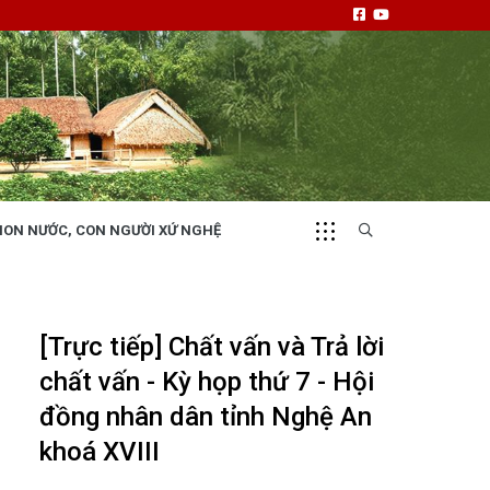
NON NƯỚC, CON NGƯỜI XỨ NGHỆ
CHUYỂN ĐỘNG 130
i
Tiếng nói và hành động từ cấp xã
[Trực tiếp] Chất vấn và Trả lời
chất vấn - Kỳ họp thứ 7 - Hội
đồng nhân dân tỉnh Nghệ An
khoá XVIII
NHỊP CẦU ĐẦU TƯ