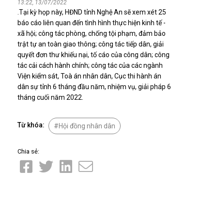
13:22, 13/07/2022
Nhịp cầu đầu tư
.Tại kỳ họp này, HĐND tỉnh Nghệ An sẽ xem xét 25
báo cáo liên quan đến tình hình thực hiện kinh tế -
xã hội; công tác phòng, chống tội phạm, đảm bảo
trật tự an toàn giao thông; công tác tiếp dân, giải
quyết đơn thư khiếu nại, tố cáo của công dân; công
VĂN HỌC - NGHỆ THUẬT
tác cải cách hành chính; công tác của các ngành
Viện kiểm sát, Toà án nhân dân, Cục thi hành án
Giai điệu quê hương
dân sự tỉnh 6 tháng đầu năm, nhiệm vụ, giải pháp 6
Đến với bài thơ hay
tháng cuối năm 2022.
Từ khóa:
Hội đồng nhân dân
Chia sẻ:
hệ An
i
bản pháp