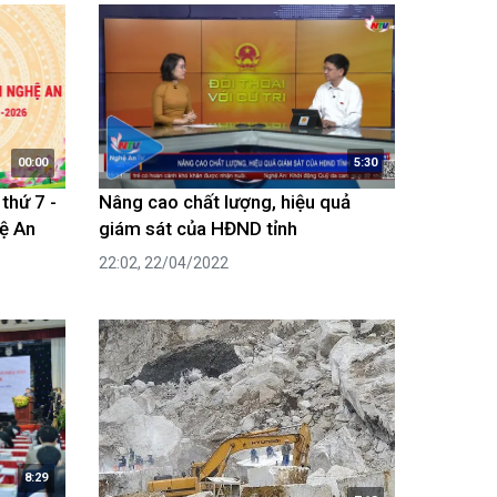
00:00
5:30
thứ 7 -
Nâng cao chất lượng, hiệu quả
ệ An
giám sát của HĐND tỉnh
22:02, 22/04/2022
8:29