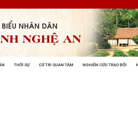
ÂN
THỜI SỰ
CỬ TRI QUAN TÂM
NGHIÊN CỨU TRAO ĐỔI
NG NHÂN DÂN
THỜI SỰ
 động
Tin tức chính trị - kinh tế - xã hộ
 động Văn phòng
 động Đảng, đoàn thể
 kỳ họp HĐND tỉnh
giám sát, khảo sát
ết của HĐND tỉnh
XÂY DỰNG CHÍNH SÁCH,
XÂY DỰNG NÔNG THÔN MỚI
UẬT