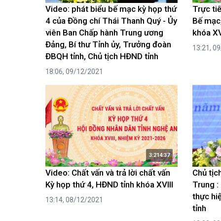
Video: phát biểu bế mạc kỳ họp thứ
Trực ti
4 của Đồng chí Thái Thanh Quý - Ủy
Bế mạc,
viên Ban Chấp hành Trung ương
khóa XV
Đảng, Bí thư Tỉnh ủy, Trưởng đoàn
13:21, 0
ĐBQH tỉnh, Chủ tịch HĐND tỉnh
18:06, 09/12/2021
3:214:37
Video: Chất vấn và trả lời chất vấn
Chủ tịc
Kỳ họp thứ 4, HĐND tỉnh khóa XVIII
Trung :
thực hi
13:14, 08/12/2021
tỉnh