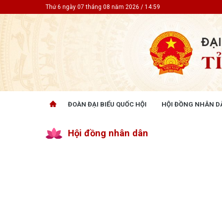
Thứ 6 ngày 07 tháng 08 năm 2026 / 14:59
ĐOÀN ĐẠI BIỂU QUỐC HỘI
HỘI ĐỒNG NHÂN D
ĐOÀN ĐẠI BIỂU QUỐC HỘI
HỘI ĐỒ
Hội đồng nhân dân
Tin hoạt động
Tin hoạt
Tài liệu kỳ họp
Tin hoạt
Tài liệu giám sát, khảo sát
Tin hoạt
Tài liệu
Tài liệu 
Nghị quy
CỬ TRI QUAN TÂM
GÓP Ý 
PHÁP L