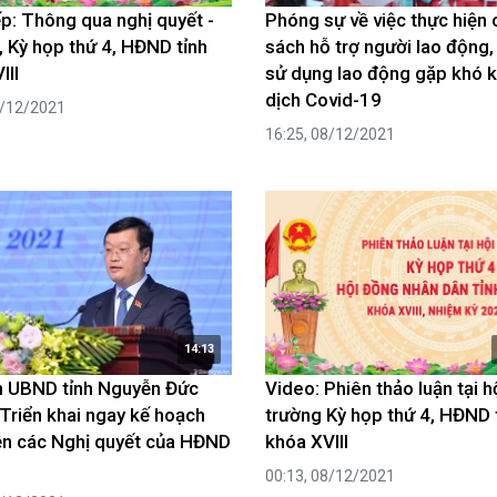
ếp: Thông qua nghị quyết -
Phóng sự về việc thực hiện 
 Kỳ họp thứ 4, HĐND tỉnh
sách hỗ trợ người lao động,
III
sử dụng lao động gặp khó 
dịch Covid-19
9/12/2021
16:25, 08/12/2021
14:13
h UBND tỉnh Nguyễn Đức
Video: Phiên thảo luận tại h
 Triển khai ngay kế hoạch
trường Kỳ họp thứ 4, HĐND 
ện các Nghị quyết của HĐND
khóa XVIII
00:13, 08/12/2021