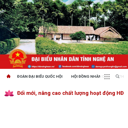
ĐOÀN ĐẠI BIỂU QUỐC HỘI
HỘI ĐỒNG NHÂN DÂN
THỜI
Đổi mới, nâng cao chất lượng hoạt động HĐN