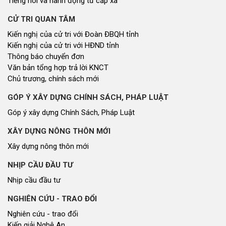
Tiếng nói và hành động từ cấp xã
CỬ TRI QUAN TÂM
Kiến nghị của cử tri với Đoàn ĐBQH tỉnh
Kiến nghị của cử tri với HĐND tỉnh
Thông báo chuyển đơn
Văn bản tổng hợp trả lời KNCT
Chủ trương, chính sách mới
GÓP Ý XÂY DỰNG CHÍNH SÁCH, PHÁP LUẬT
Góp ý xây dựng Chính Sách, Pháp Luật
XÂY DỰNG NÔNG THÔN MỚI
Xây dựng nông thôn mới
NHỊP CẦU ĐẦU TƯ
Nhịp cầu đầu tư
NGHIÊN CỨU - TRAO ĐỔI
Nghiên cứu - trao đổi
Kiến giải Nghệ An