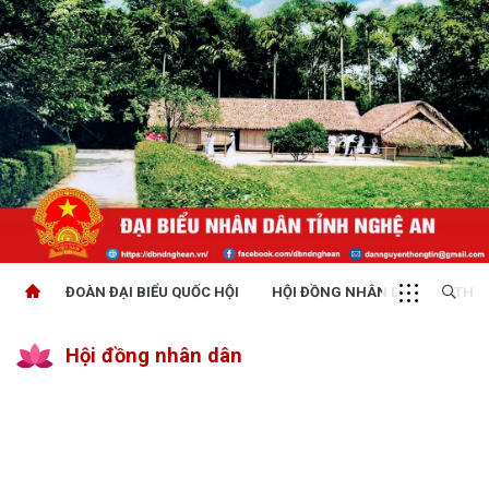
ĐOÀN ĐẠI BIỂU QUỐC HỘI
HỘI ĐỒNG NHÂN DÂN
THỜI
Hội đồng nhân dân