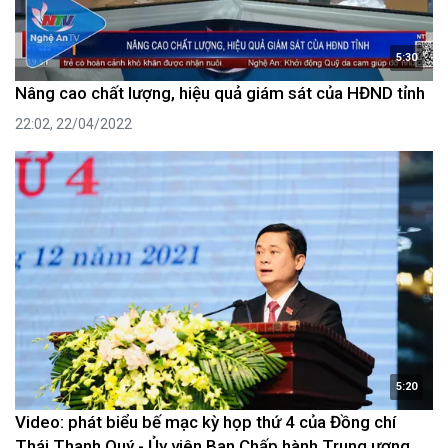
5:30
Nâng cao chất lượng, hiệu quả giám sát của HĐND tỉnh
22:02, 22/04/2022
5:20
Video: phát biểu bế mạc kỳ họp thứ 4 của Đồng chí
Thái Thanh Quý - Ủy viên Ban Chấp hành Trung ương