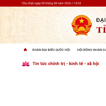
Chủ nhật ngày 09 tháng 08 năm 2026 / 14:53
ĐOÀN ĐẠI BIỂU QUỐC HỘI
HỘI ĐỒNG NHÂN D
ĐOÀN ĐẠI BIỂU QUỐC HỘI
HỘI ĐỒ
Tin tức chính trị - kinh tế - xã hội
Tin hoạt động
Tin hoạt
Tài liệu kỳ họp
Tin hoạt
Tài liệu giám sát, khảo sát
Tin hoạt
Tài liệu
Tài liệu 
Nghị quy
CỬ TRI QUAN TÂM
GÓP Ý 
PHÁP L