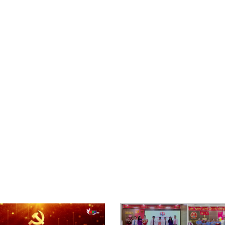
Xây dựng nông thôn mới
y dựng Chính Sách, Pháp Luật
ỚC, CON NGƯỜI XỨ NGHỆ
NHÌN RA TỈNH BẠN, XÃ BẠN
sản xứ Nghệ
Nhìn ra tỉnh bạn, xã bạn
, con người xứ Nghệ
hiệu xứ Nghệ
miền Tây Nghệ An - tiềm năng và
 phát triển
 xứ Nghệ
BÁ THƯƠNG HIỆU
LIÊN KẾT NGOÀI
 thương hiệu
Youtube ĐBND tỉnh Nghệ An
Fanpage ĐBND tỉnh Nghệ An
Cổng thông tin điện tử tỉnh Ng
Cổng thông tin điện tử Quốc hộ
Cơ sở dữ liệu quốc gia về văn 