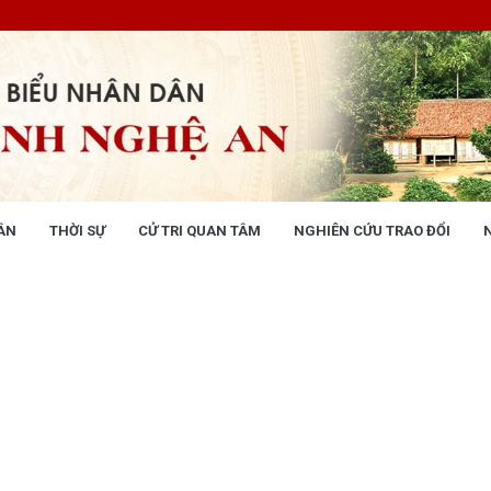
ÂN
THỜI SỰ
CỬ TRI QUAN TÂM
NGHIÊN CỨU TRAO ĐỔI
NG NHÂN DÂN
THỜI SỰ
 động
Tin tức chính trị - kinh tế - xã hộ
 động Văn phòng
 động Đảng, đoàn thể
 kỳ họp HĐND tỉnh
giám sát, khảo sát
ết của HĐND tỉnh
XÂY DỰNG CHÍNH SÁCH,
XÂY DỰNG NÔNG THÔN MỚI
UẬT