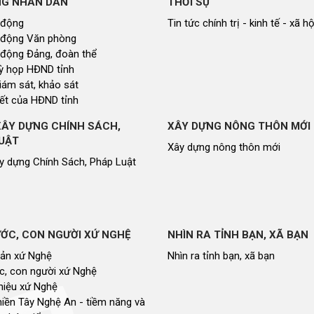
NG NHÂN DÂN
THỜI SỰ
 động
Tin tức chính trị - kinh tế - xã hộ
 động Văn phòng
 động Đảng, đoàn thể
 kỳ họp HĐND tỉnh
giám sát, khảo sát
ết của HĐND tỉnh
XÂY DỰNG CHÍNH SÁCH,
XÂY DỰNG NÔNG THÔN MỚI
UẬT
Xây dựng nông thôn mới
y dựng Chính Sách, Pháp Luật
ỚC, CON NGƯỜI XỨ NGHỆ
NHÌN RA TỈNH BẠN, XÃ BẠN
sản xứ Nghệ
Nhìn ra tỉnh bạn, xã bạn
, con người xứ Nghệ
hiệu xứ Nghệ
miền Tây Nghệ An - tiềm năng và