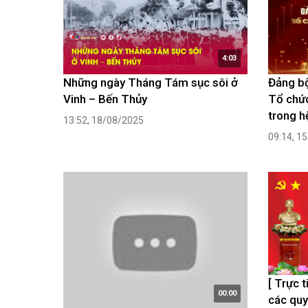
4:03
Những ngày Tháng Tám sục sôi ở
Đảng bộ
Vinh – Bến Thủy
Tổ chức
trong hệ
13:52, 18/08/2025
09:14, 1
[ Trực 
00:00
các quyế