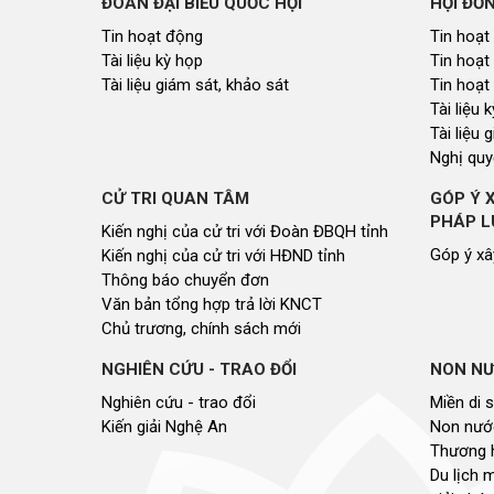
ĐOÀN ĐẠI BIỂU QUỐC HỘI
HỘI ĐỒ
Tin hoạt động
Tin hoạt
Tài liệu kỳ họp
Tin hoạt
Tài liệu giám sát, khảo sát
Tin hoạt
Tài liệu
Tài liệu 
Nghị quy
CỬ TRI QUAN TÂM
GÓP Ý 
PHÁP L
Kiến nghị của cử tri với Đoàn ĐBQH tỉnh
Góp ý xâ
Kiến nghị của cử tri với HĐND tỉnh
Thông báo chuyển đơn
Văn bản tổng hợp trả lời KNCT
Chủ trương, chính sách mới
NGHIÊN CỨU - TRAO ĐỔI
NON NƯ
Nghiên cứu - trao đổi
Miền di 
Kiến giải Nghệ An
Non nước
Thương 
Du lịch 