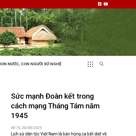
NON NƯỚC, CON NGƯỜI XỨ NGHỆ
CHUYỂN ĐỘNG 130
i
Tiếng nói và hành động từ cấp xã
Sức mạnh Đoàn kết trong
cách mạng Tháng Tám năm
1945
08:16, 20/08/2025
NHỊP CẦU ĐẦU TƯ
Lịch sử dân tộc Việt Nam là bản hùng ca bất diệt về