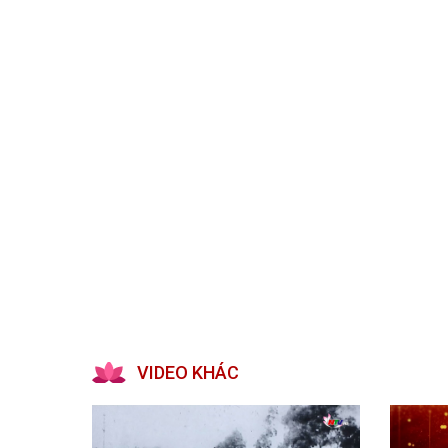
Kiến nghị của cử tri với Đoàn ĐBQH tỉnh
Góp ý xâ
Kiến nghị của cử tri với HĐND tỉnh
Thông báo chuyển đơn
Văn bản tổng hợp trả lời KNCT
Chủ trương, chính sách mới
NGHIÊN CỨU - TRAO ĐỔI
NON NƯ
Nghiên cứu - trao đổi
Miền di 
Kiến giải Nghệ An
Non nước
Thương 
Du lịch 
giải pháp
Ảnh đẹp
CUỘC SỐNG THƯỜNG NGÀY
QUẢNG 
Cuộc sống thường ngày
Quảng bá
VIDEO KHÁC