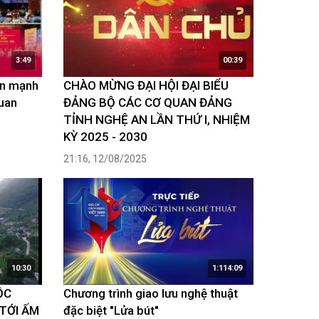
3:49
00:39
ển mạnh
CHÀO MỪNG ĐẠI HỘI ĐẠI BIỂU
uan
ĐẢNG BỘ CÁC CƠ QUAN ĐẢNG
TỈNH NGHỆ AN LẦN THỨ I, NHIỆM
KỲ 2025 - 2030
21:16, 12/08/2025
10:30
1:114:09
ỘC
Chương trình giao lưu nghệ thuật
TỚI ẤM
đặc biệt "Lửa bút"