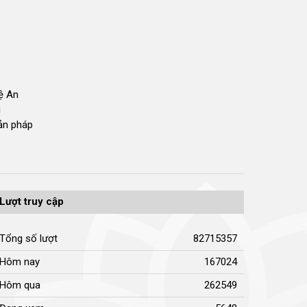
hệ An
i
bản pháp
Lượt truy cập
Tổng số lượt
82715357
Hôm nay
167024
Hôm qua
262549