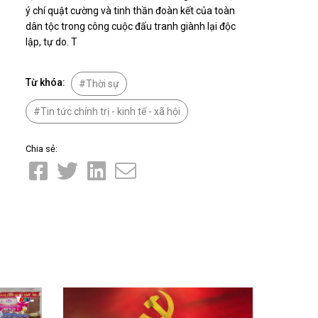
Nhịp cầu đầu tư
ý chí quật cường và tinh thần đoàn kết của toàn
dân tộc trong công cuộc đấu tranh giành lại độc
lập, tự do. T
Từ khóa:
Thời sự
VĂN HỌC - NGHỆ THUẬT
Tin tức chính trị - kinh tế - xã hội
Giai điệu quê hương
Đến với bài thơ hay
Chia sẻ:
hệ An
i
bản pháp