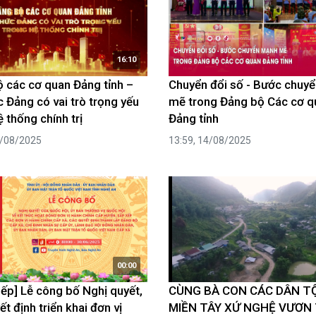
luật
Báo Đại biểu nhân dân
16:10
 các cơ quan Đảng tỉnh –
Chuyển đổi số - Bước chuy
 Đảng có vai trò trọng yếu
mẽ trong Đảng bộ Các cơ q
 thống chính trị
Đảng tỉnh
5/08/2025
13:59, 14/08/2025
00:00
tiếp] Lễ công bố Nghị quyết,
CÙNG BÀ CON CÁC DÂN T
t định triển khai đơn vị
MIỀN TÂY XỨ NGHỆ VƯƠN 