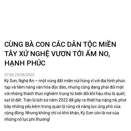
CÙNG BÀ CON CÁC DÂN TỘC MIỀN
TÂY XỨ NGHỆ VƯƠN TỚI ẤM NO,
HẠNH PHÚC
07:08, 25/06/2025
Kỳ Sơn, Nghệ An – một vùng đất miền núi hùng vĩ với địa hình phức
tạp và tiềm năng văn hóa độc đáo, nhưng cũng đang phải đối mặt
với những thách thức nghiêm trọng từ biến đổi khí hậu như lũ quét,
sạt lở đất. Trận lũ lịch sử năm 2022 đã gây ra thiệt hại nặng nề, phơi
bày những yếu kém trong quản lý rừng và năng lực ứng phó của
cộng đồng. Nhưng không chỉ có khó khăn, Kỳ Sơn còn là nơi của
những nỗ lực phi thường!