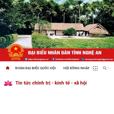
ĐOÀN ĐẠI BIỂU QUỐC HỘI
HỘI ĐỒNG NHÂN DÂN
THỜI
Tin tức chính trị - kinh tế - xã hội