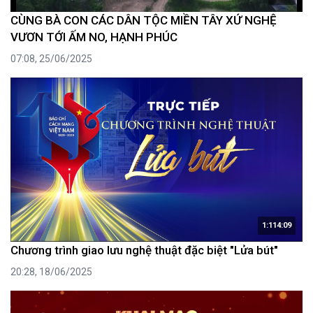
CÙNG BÀ CON CÁC DÂN TỘC MIỀN TÂY XỨ NGHỆ
VƯƠN TỚI ẤM NO, HẠNH PHÚC
07:08, 25/06/2025
1:114:09
Chương trình giao lưu nghệ thuật đặc biệt "Lửa bút"
20:28, 18/06/2025