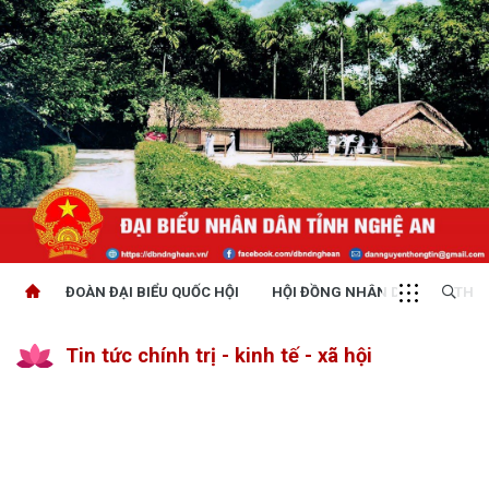
ĐOÀN ĐẠI BIỂU QUỐC HỘI
HỘI ĐỒNG NHÂN DÂN
THỜI
Tin tức chính trị - kinh tế - xã hội