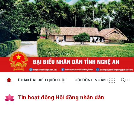
ĐOÀN ĐẠI BIỂU QUỐC HỘI
HỘI ĐỒNG NHÂN DÂN
THỜI
Tin hoạt động Hội đồng nhân dân