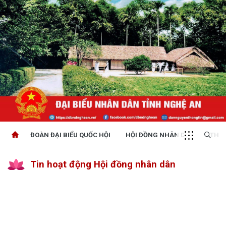
ĐOÀN ĐẠI BIỂU QUỐC HỘI
HỘI ĐỒNG NHÂN DÂN
THỜI
Tin hoạt động Hội đồng nhân dân