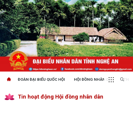
ĐOÀN ĐẠI BIỂU QUỐC HỘI
HỘI ĐỒNG NHÂN DÂN
THỜI
Tin hoạt động Hội đồng nhân dân