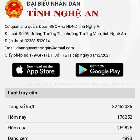
Cơ quan chủ quản: Đoàn ĐBQH và HĐND tỉnh Nghệ An
Địa chỉ: Số 03, đường Trường Thi, phường Trường Vinh, tỉnh Nghệ An
Điện thoại: 02383.592014
Email: dannguyenthongtin@gmail.com
Giấy phép số 179/GP-TTĐT, Sở TT&TT cấp ngày 31/12/2021
Hội đồng nhân dân tỉnh Nghệ An © 2021. Phát triển bởi
VIETNAMPEDIA.com
Lượt truy cập
Tổng số lượt
82462036
Hôm nay
176252
Hôm qua
259825
Đang xem
4893