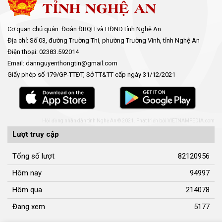
Cơ quan chủ quản: Đoàn ĐBQH và HĐND tỉnh Nghệ An
Địa chỉ: Số 03, đường Trường Thi, phường Trường Vinh, tỉnh Nghệ An
Điện thoại: 02383.592014
Email: dannguyenthongtin@gmail.com
Giấy phép số 179/GP-TTĐT, Sở TT&TT cấp ngày 31/12/2021
Hội đồng nhân dân tỉnh Nghệ An © 2021. Phát triển bởi
VIETNAMPEDIA.com
Lượt truy cập
Tổng số lượt
82120956
Hôm nay
94997
Hôm qua
214078
Đang xem
5177