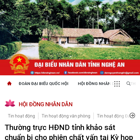
ĐOÀN ĐẠI BIỂU QUỐC HỘI
HỘI ĐỒNG NHÂN DÂN
THỜI
HỘI ĐỒNG NHÂN DÂN
Tin hoạt động
Tin hoạt động văn phòng
Tin hoạt động Đảng, đ
Thường trực HĐND tỉnh khảo sát
chuẩn bị cho phiên chất vấn tại Kỳ họp