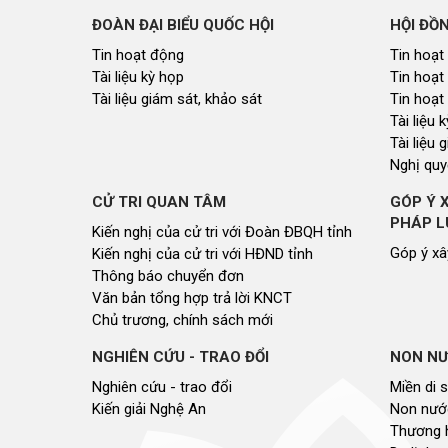
ĐOÀN ĐẠI BIỂU QUỐC HỘI
HỘI ĐỒ
Tin hoạt động
Tin hoạt
Tài liệu kỳ họp
Tin hoạt
Tài liệu giám sát, khảo sát
Tin hoạt
Tài liệu
Tài liệu 
Nghị quy
CỬ TRI QUAN TÂM
GÓP Ý 
PHÁP L
Kiến nghị của cử tri với Đoàn ĐBQH tỉnh
Góp ý xâ
Kiến nghị của cử tri với HĐND tỉnh
Thông báo chuyển đơn
Văn bản tổng hợp trả lời KNCT
Chủ trương, chính sách mới
NGHIÊN CỨU - TRAO ĐỔI
NON NƯ
Nghiên cứu - trao đổi
Miền di 
Kiến giải Nghệ An
Non nước
Thương 