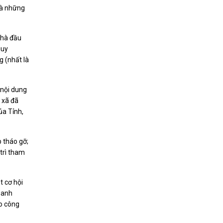
 là những
nhà đầu
quy
g (nhất là
 nội dung
 xã đã
ủa Tỉnh,
p tháo gỡ;
 trì tham
t cơ hội
oanh
o công