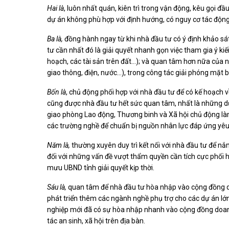
Hai là
, luôn nhất quán, kiên trì trong vận động, kêu gọi 
dự án không phù hợp với định hướng, có nguy cơ tác động 
Ba là,
đồng hành ngay từ khi nhà đầu tư có ý định khảo sát 
tư cần nhất đó là giải quyết nhanh gọn việc tham gia ý ki
hoạch, các tài sản trên đất…); và quan tâm hơn nữa của n
giao thông, điện, nước…), trong công tác giải phóng mặt b
Bốn là
, chủ động phối hợp với nhà đầu tư để có kế hoạch 
cũng được nhà đầu tư hết sức quan tâm, nhất là những dự
giao phòng Lao động, Thương binh và Xã hội chủ động làm 
các trường nghề để chuẩn bị nguồn nhân lực đáp ứng yêu
Năm là,
thường xuyên duy trì kết nối với nhà đầu tư để nắ
đối với những vấn đề vượt thẩm quyền cần tích cực phối hợ
mưu UBND tỉnh giải quyết kịp thời.
Sáu là,
quan tâm để nhà đầu tư hòa nhập vào cộng đồng doa
phát triển thêm các ngành nghề phụ trợ cho các dự án lớ
nghiệp mới đã có sự hòa nhập nhanh vào cộng đồng doanh
tác an sinh, xã hội trên địa bàn.