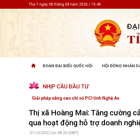
Thứ 7 ngày 08 tháng 08 năm 2026 / 15:40
ĐOÀN ĐẠI BIỂU QUỐC HỘI
HỘI ĐỒNG NHÂN D
ĐOÀN ĐẠI BIỂU QUỐC HỘI
HỘI ĐỒ
NHỊP CẦU ĐẦU TƯ
Tin hoạt động
Tin hoạt
Tài liệu kỳ họp
Tin hoạt
Giải pháp nâng cao chỉ số PCI tỉnh Nghệ An
Tài liệu giám sát, khảo sát
Tin hoạt
Tài liệu
Thị xã Hoàng Mai: Tăng cường cả
Tài liệu 
qua hoạt động hỗ trợ doanh nghi
Nghị quy
CỬ TRI QUAN TÂM
GÓP Ý 
01/10/2022 lúc 08:20 (GMT)
PHÁP L