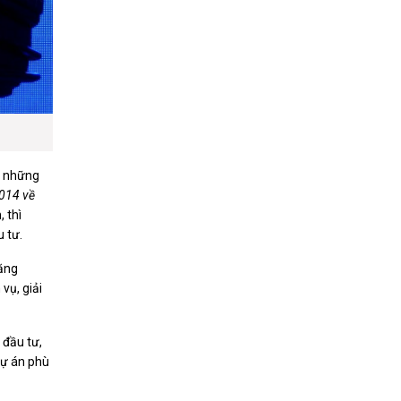
ới những
2014 về
 thì
 tư.
tăng
vụ, giải
 đầu tư,
dự án phù