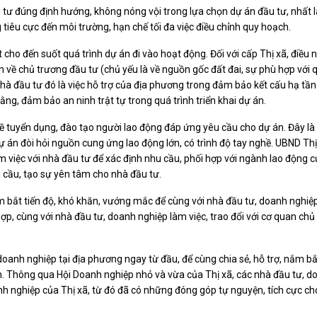
đầu tư đúng định hướng, không nóng vội trong lựa chọn dự án đầu tư, nhất
tiêu cực đến môi trường, hạn chế tối đa việc điều chỉnh quy hoạch.
cho đến suốt quá trình dự án đi vào hoạt động. Đối với cấp Thị xã, điều 
ến về chủ trương đầu tư (chủ yếu là về nguồn gốc đất đai, sự phù hợp với 
hà đầu tư đó là việc hỗ trợ của địa phương trong đảm bảo kết cấu hạ tần
ằng, đảm bảo an ninh trật tự trong quá trình triển khai dự án.
về tuyển dụng, đào tạo người lao động đáp ứng yêu cầu cho dự án. Đây là
 án đòi hỏi nguồn cung ứng lao động lớn, có trình độ tay nghề. UBND Thị
việc với nhà đầu tư để xác định nhu cầu, phối hợp với ngành lao động c
 cầu, tạo sự yên tâm cho nhà đầu tư.
m bắt tiến độ, khó khăn, vướng mắc để cùng với nhà đầu tư, doanh nghiệ
p, cùng với nhà đầu tư, doanh nghiệp làm việc, trao đổi với cơ quan chủ
nh nghiệp tại địa phương ngay từ đầu, để cùng chia sẻ, hỗ trợ, nắm bắ
n. Thông qua Hội Doanh nghiệp nhỏ và vừa của Thị xã, các nhà đầu tư, d
 nghiệp của Thị xã, từ đó đã có những đóng góp tự nguyện, tích cực ch