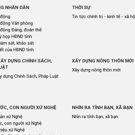
NG NHÂN DÂN
THỜI SỰ
 động
Tin tức chính trị - kinh tế - xã hộ
 động Văn phòng
 động Đảng, đoàn thể
 kỳ họp HĐND tỉnh
giám sát, khảo sát
ết của HĐND tỉnh
XÂY DỰNG CHÍNH SÁCH,
XÂY DỰNG NÔNG THÔN MỚI
UẬT
Xây dựng nông thôn mới
y dựng Chính Sách, Pháp Luật
ỚC, CON NGƯỜI XỨ NGHỆ
NHÌN RA TỈNH BẠN, XÃ BẠN
sản xứ Nghệ
Nhìn ra tỉnh bạn, xã bạn
, con người xứ Nghệ
hiệu xứ Nghệ