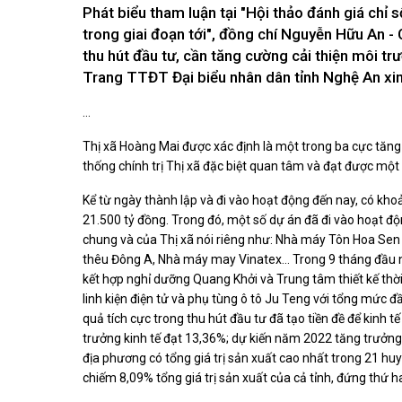
Kiến nghị của cử tri với Đoàn ĐBQH tỉnh
Phát biểu tham luận tại "Hội thảo đánh giá chỉ
Góp ý xâ
Kiến nghị của cử tri với HĐND tỉnh
trong giai đoạn tới", đồng chí Nguyễn Hữu An -
Thông báo chuyển đơn
thu hút đầu tư, cần tăng cường cải thiện môi t
Văn bản tổng hợp trả lời KNCT
Trang TTĐT Đại biểu nhân dân tỉnh Nghệ An xin 
Chủ trương, chính sách mới
...
NGHIÊN CỨU - TRAO ĐỔI
NON NƯ
Nghiên cứu - trao đổi
Miền di 
Thị xã Hoàng Mai được xác định là một trong ba cực tăng
Kiến giải Nghệ An
Non nước
thống chính trị Thị xã đặc biệt quan tâm và đạt được một 
Thương 
Kể từ ngày thành lập và đi vào hoạt động đến nay, có kho
Du lịch 
21.500 tỷ đồng. Trong đó, một số dự án đã đi vào hoạt độ
giải pháp
chung và của Thị xã nói riêng như: Nhà máy Tôn Hoa Sen
Ảnh đẹp
thêu Đông A, Nhà máy may Vinatex... Trong 9 tháng đầu n
CUỘC SỐNG THƯỜNG NGÀY
QUẢNG 
kết hợp nghỉ dưỡng Quang Khởi và Trung tâm thiết kế th
linh kiện điện tử và phụ tùng ô tô Ju Teng với tổng mức 
Cuộc sống thường ngày
Quảng bá
quả tích cực trong thu hút đầu tư đã tạo tiền đề để kinh 
trưởng kinh tế đạt 13,36%; dự kiến năm 2022 tăng trưởng
địa phương có tổng giá trị sản xuất cao nhất trong 21 huyệ
chiếm 8,09% tổng giá trị sản xuất của cả tỉnh, đứng thứ h