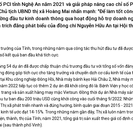
Xây dựng nông thôn mới
 số PCI tỉnh Nghệ An năm 2021 và giải pháp nâng cao chỉ số 
y dựng Chính Sách, Pháp Luật
 Chủ tịch UBND thị xã Hoàng Mai nhấn mạnh: "Để làm tốt côn
rường đầu tư kinh doanh thông qua hoạt động hỗ trợ doanh ng
trích đăng phát biểu của đồng chí Nguyễn Hữu An tại Hội th
ỚC, CON NGƯỜI XỨ NGHỆ
NHÌN RA TỈNH BẠN, XÃ BẠN
sản xứ Nghệ
Nhìn ra tỉnh bạn, xã bạn
 trưởng của Tỉnh, trong những năm qua công tác thu hút đầu tư đã được
, con người xứ Nghệ
số kết quả ban đầu khá tích cực.
hiệu xứ Nghệ
ảng 54 dự án đã được chấp thuận chủ trương đầu tư với tổng số vốn đăng
miền Tây Nghệ An - tiềm năng và
ng đóng góp tích cực cho tăng trưởng và chuyển dịch cơ cấu kinh tế của t
 phát triển
 tại Khu công nghiệp Đông Hồi, Nhà máy bánh kẹo Hải Châu 2, Nhà máy m
 xứ Nghệ
ăm 2022 tiếp tục có thêm 2 dự án đã khởi công đó là: Bệnh Viện y học c
BÁ THƯƠNG HIỆU
LIÊN KẾT NGOÀI
ời trang và sản xuất hàng may mặc Vietsun. Đồng thời dự án Nhà máy sả
đầu tư ban đầu 200 triệu USD cũng khởi công vào cuối tháng 9/2022. Nhữ
 thương hiệu
Youtube ĐBND tỉnh Nghệ An
tế Thị xã phát triển nhanh và đúng hướng; bình quân giai đoạn 2015 - 202
Fanpage ĐBND tỉnh Nghệ An
 kinh tế ước đạt 14-15%. Trong những năm gần đây, Thị xã luôn nằm tro
Cổng thông tin điện tử tỉnh Ng
n, thành, thị của Tỉnh; năm 2021, tổng giá trị sản xuất theo giá cố định 
Cổng thông tin điện tử Quốc hộ
ai (sau thành phố Vinh).
Cơ sở dữ liệu quốc gia về văn 