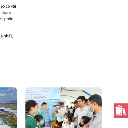
ệp có vai
nh tham
ược phân
uả nhất,