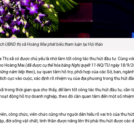
ch UBND thị xã Hoàng Mai phát biểu tham luận tại Hội thảo
của Thị xã có được chủ yếu là nhờ làm tốt công tác thu hút đầu tư. Cùng v
cho Hoàng Mai
(đã được cụ thể hóa bằng Nghị quyết 11-NQ/TU ngày 18/9/
hững năm tiếp theo
), sự quan tâm hỗ trợ, phối hợp của các Sở, ban, ngành,
tích cực vào cuộc, xác định rõ nhiệm vụ của địa phương trong thu hút đầu
xã trong thời gian qua cho thấy, để làm tốt công tác thu hút đầu tư, cần 
hoạt động hỗ trợ doanh nghiệp, theo đó cần quan tâm đến một số nhiệm 
ên, công chức, viên chức cũng như người dân hiểu rõ vai trò của thu hút
ập, đời sống vật chất, tinh thần được nâng lên thì phải thu hút được các 