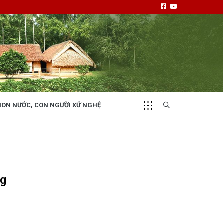
NON NƯỚC, CON NGƯỜI XỨ NGHỆ
CHUYỂN ĐỘNG 130
i
Tiếng nói và hành động từ cấp xã
ng
NHỊP CẦU ĐẦU TƯ