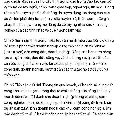
bảo chuẩn đầu ra và nhu cầu thị trường, chú trọng đào tạo cán bộ
kỹ thuật có tay nghề, có kỹ năng giao tiếp, ngoại ngữ, tin học… Công
tác tuyên truyền, phổ biến thông tin tuyển dụng lao động của các
dự án lớn phải đến từng đơn vị cấp huyện, xã, thôn, xóm…; Có giải
pháp thu hút lực lượng lao động đã có tay nghề từ các khu công
nghiệp của các tỉnh khác về quê hương làm việc.
Chỉ số Gia nhập thị trường: Tiếp tục vận hành hiệu quả Cổng dịch vụ
hỗ trợ và phát triển doanh nghiệp cung cấp các dịch vụ “online”
(trực tuyến) đến công dân, doanh nghiệp. Nâng cao hơn nữa năng
lực chuyên môn, đạo đức công vụ, văn hoá ứng xử, giao tiếp của
cán bộ, công chức làm việc tại các bô phận tiếp nhận hồ sơ của
công dân, doanh nghiệp. Hướng dẫn các thủ tục hồ sơ đầy đủ và
chính xác.
Chỉ số Tiếp cận đất đai: Thông tin quy hoạch, kế hoạch sử dụng đất
công khai, minh bạch. Đồng thời tổ chức thông báo công khai quy
hoạch diện tích đất dành cho doanh nghiệp trong các khu, cụm
công nghiệp; hỗ trợ doanh nghiệp tìm kiếm mặt bằng để triển khai
dự án sản xuất, kinh doanh ngoài các khu, cụm công nghiệp. Đảm
bảo dành tối thiểu 5 ha đất công nghiệp hoặc tối thiểu 3% tổng diện