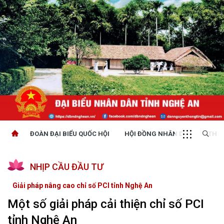
ĐOÀN ĐẠI BIỂU QUỐC HỘI
HỘI ĐỒNG NHÂN DÂN
THỜI
NHỊP CẦU ĐẦU TƯ
Giải pháp nâng cao chỉ số PCI tỉnh Nghệ An
Một số giải pháp cải thiện chỉ số PCI
tỉnh Nghệ An