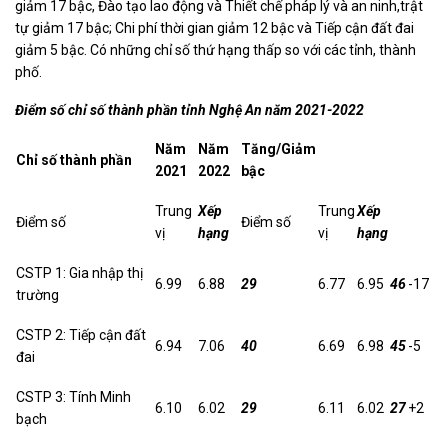
giảm 17 bậc, Đào tạo lao động và Thiết chế pháp lý và an ninh,trật
tự giảm 17 bậc; Chi phí thời gian giảm 12 bậc và Tiếp cận đất đai
giảm 5 bậc. Có những chỉ số thứ hạng thấp so với các tỉnh, thành
phố.
Điểm số chỉ số thành phần tỉnh Nghệ An năm 2021-2022
Năm
Năm
Tăng/Giảm
Chỉ số thành phần
2021
2022
bậc
Trung
Xếp
Trung
Xếp
Điểm số
Điểm số
vị
hạng
vị
hạng
CSTP 1: Gia nhập thị
6.99
6.88
29
6.77
6.95
46
-17
trường
CSTP 2: Tiếp cận đất
6.94
7.06
40
6.69
6.98
45
-5
đai
CSTP 3: Tính Minh
6.10
6.02
29
6.11
6.02
27
+2
bạch