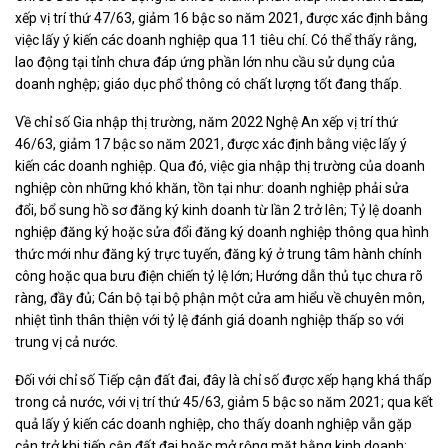
xếp vị trí thứ 47/63, giảm 16 bậc so năm 2021, được xác định bằng
việc lấy ý kiến các doanh nghiệp qua 11 tiêu chí. Có thể thấy rằng,
lao động tại tỉnh chưa đáp ứng phần lớn nhu cầu sử dụng của
doanh nghệp; giáo dục phổ thông có chất lượng tốt đang thấp.
Về chỉ số Gia nhập thị trường, năm 2022 Nghệ An xếp vị trí thứ
46/63, giảm 17 bậc so năm 2021, được xác định bằng việc lấy ý
kiến các doanh nghiệp. Qua đó, việc gia nhập thị trường của doanh
nghiệp còn những khó khăn, tồn tại như: doanh nghiệp phải sửa
đổi, bổ sung hồ sơ đăng ký kinh doanh từ lần 2 trở lên; Tỷ lệ doanh
nghiệp đăng ký hoặc sửa đổi đăng ký doanh nghiệp thông qua hình
thức mới như đăng ký trực tuyến, đăng ký ở trung tâm hành chính
công hoặc qua bưu điện chiến tỷ lệ lớn; Hướng dẫn thủ tục chưa rõ
ràng, đầy đủ; Cán bộ tại bộ phận một cửa am hiểu về chuyên môn,
nhiệt tình thân thiện với tỷ lệ đánh giá doanh nghiệp thấp so với
trung vị cả nước.
Đối với chỉ số Tiếp cận đất đai, đây là chỉ số được xếp hạng khá thấp
trong cả nước, với vị trí thứ 45/63, giảm 5 bậc so năm 2021; qua kết
quả lấy ý kiến các doanh nghiệp, cho thấy doanh nghiệp vẫn gặp
cản trở khi tiếp cận đất đai hoặc mở rộng mặt bằng kinh doanh;