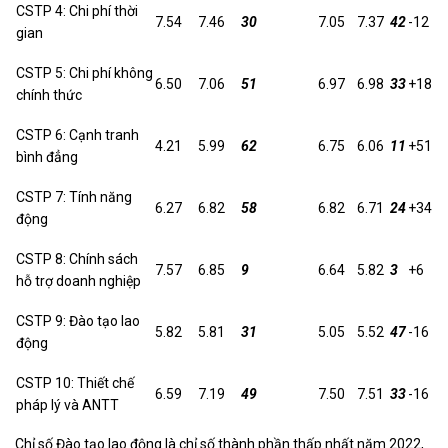
CSTP 4: Chi phí thời
7.54
7.46
30
7.05
7.37
42
-12
gian
CSTP 5: Chi phí không
6.50
7.06
51
6.97
6.98
33
+18
chính thức
CSTP 6: Cạnh tranh
4.21
5.99
62
6.75
6.06
11
+51
bình đẳng
CSTP 7: Tính năng
6.27
6.82
58
6.82
6.71
24
+34
động
CSTP 8: Chính sách
7.57
6.85
9
6.64
5.82
3
+6
hỗ trợ doanh nghiệp
CSTP 9: Đào tạo lao
5.82
5.81
31
5.05
5.52
47
-16
động
CSTP 10: Thiết chế
6.59
7.19
49
7.50
7.51
33
-16
pháp lý và ANTT
Chỉ số Đào tạo lao động là chỉ số thành phần thấp nhất năm 2022,