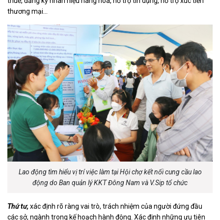
thuế, đăng ký nhãn hiệu hàng hóa, hỗ trợ tín dụng, hỗ trợ xúc tiến
thương mại...
Lao động tìm hiểu vị trí việc làm tại Hội chợ kết nối cung cầu lao
động do Ban quản lý KKT Đông Nam và V.Sip tổ chức
Thứ tư,
xác định rõ ràng vai trò, trách nhiệm của người đứng đầu
các sở, ngành trong kế hoạch hành động. Xác định những ưu tiên