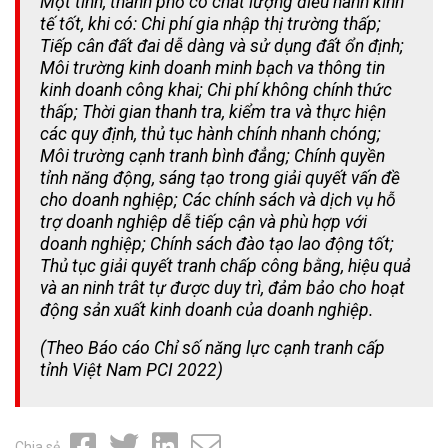
Một tỉnh, thành phố có chất lượng điều hành kinh
tế tốt, kh
i có: Chi phí gia nh
ập thị trường thấp
;
Tiếp cân đất đai dễ dàng v
à sử dụng đất ổn định;
Môi trường kinh doanh minh bạch va thông tin
kinh doanh công khai; Chi phí không chính thức
thấp; Thời gian thanh tra, kiểm tra và thực hiện
các quy định, thủ tục hành chính nhanh chóng;
Môi trường cạnh tranh bình đẳng; Chính quyền
tỉnh năng động, sáng tạo trong giải quyết vấn đề
cho doanh nghiệp;
Các chính sách và dịch vụ hỗ
trợ doanh nghiệp dễ tiếp cận và phù hợp với
doanh nghiệp; Chính sách đào tạo lao động tốt
;
Thủ tục giải quyết tranh chấp công bằng, hiệu quả
và an ninh trât tự được duy trì, đảm bảo cho hoạt
động sản xuất kinh doanh của doanh nghiệp.
(Theo Báo cáo Chỉ số năng lực cạnh tranh cấp
tỉnh Việt Nam PCI 2022)
Chia sẻ