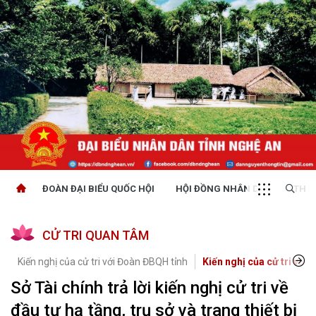
ĐOÀN ĐẠI BIỂU QUỐC HỘI
HỘI ĐỒNG NHÂN DÂN
THỜI
CỬ TRI QUAN TÂM
Kiến nghị của cử tri với Đoàn ĐBQH tỉnh
Kiến nghị của cử tri với 
Sở Tài chính trả lời kiến nghị cử tri về
đầu tư hạ tầng, trụ sở và trang thiết bị