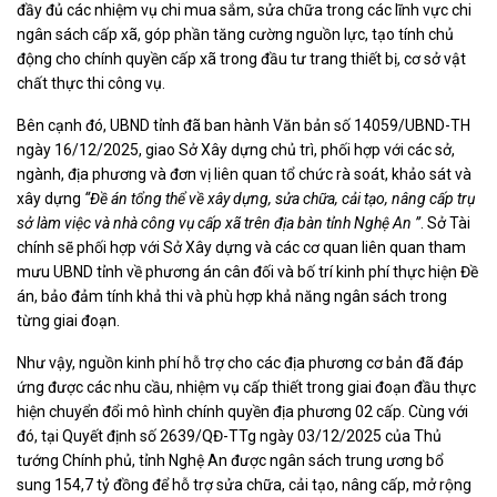
đầy đủ các nhiệm vụ chi mua sắm, sửa chữa trong các lĩnh vực chi
ngân sách cấp xã, góp phần tăng cường nguồn lực, tạo tính chủ
động cho chính quyền cấp xã trong đầu tư trang thiết bị, cơ sở vật
chất thực thi công vụ.
Bên cạnh đó, UBND tỉnh đã ban hành Văn bản số 14059/UBND-TH
ngày 16/12/2025, giao Sở Xây dựng chủ trì, phối hợp với các sở,
ngành, địa phương và đơn vị liên quan tổ chức rà soát, khảo sát và
xây dựng
“Đề án tổng thể về xây dựng, sửa chữa, cải tạo, nâng cấp trụ
sở làm việc và nhà công vụ cấp xã trên địa bàn tỉnh Nghệ An ”
. Sở Tài
chính sẽ phối hợp với Sở Xây dựng và các cơ quan liên quan tham
mưu UBND tỉnh về phương án cân đối và bố trí kinh phí thực hiện Đề
án, bảo đảm tính khả thi và phù hợp khả năng ngân sách trong
từng giai đoạn.
Như vậy, nguồn kinh phí hỗ trợ cho các địa phương cơ bản đã đáp
ứng được các nhu cầu, nhiệm vụ cấp thiết trong giai đoạn đầu thực
hiện chuyển đổi mô hình chính quyền địa phương 02 cấp. Cùng với
đó, tại Quyết định số 2639/QĐ-TTg ngày 03/12/2025 của Thủ
tướng Chính phủ, tỉnh Nghệ An được ngân sách trung ương bổ
sung 154,7 tỷ đồng để hỗ trợ sửa chữa, cải tạo, nâng cấp, mở rộng