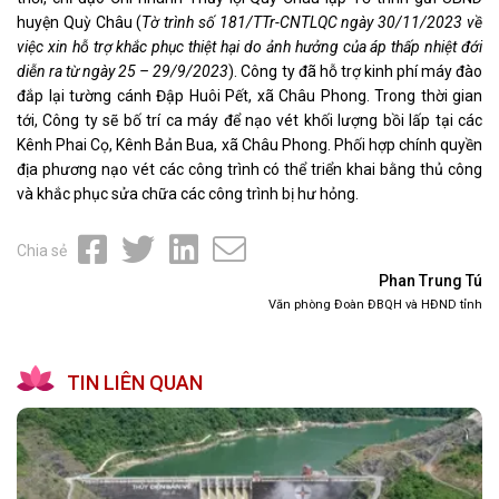
huyện Quỳ Châu (
Tờ trình số 181/TTr-CNTLQC ngày 30/11/2023 về
việc xin hỗ trợ khắc phục thiệt hại do ảnh hưởng của áp thấp nhiệt đới
diễn ra từ ngày 25 – 29/9/2023
). Công ty đã hỗ trợ kinh phí máy đào
đắp lại tường cánh Đập Huôi Pết, xã Châu Phong. Trong thời gian
tới, Công ty sẽ bố trí ca máy để nạo vét khối lượng bồi lấp tại các
Kênh Phai Cọ, Kênh Bản Bua, xã Châu Phong. Phối hợp chính quyền
địa phương nạo vét các công trình có thể triển khai bằng thủ công
và khắc phục sửa chữa các công trình bị hư hỏng.
Chia sẻ
Phan Trung Tú
Văn phòng Đoàn ĐBQH và HĐND tỉnh
TIN LIÊN QUAN