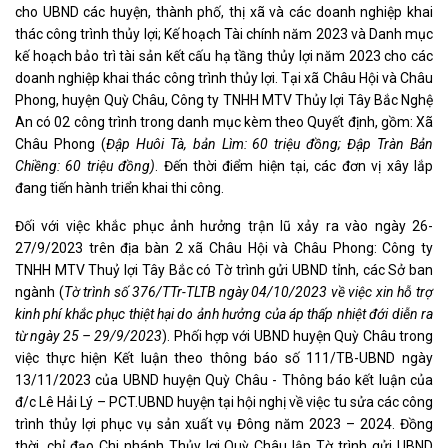
cho UBND các huyện, thành phố, thị xã và các doanh nghiệp khai
thác công trình thủy lợi; Kế hoạch Tài chính năm 2023 và Danh mục
kế hoạch bảo trì tài sản kết cấu hạ tầng thủy lợi năm 2023 cho các
doanh nghiệp khai thác công trình thủy lợi. Tại xã Châu Hội và Châu
Phong, huyện Quỳ Châu, Công ty TNHH MTV Thủy lợi Tây Bắc Nghệ
An có 02 công trình trong danh mục kèm theo Quyết định, gồm: Xã
Châu Phong (
Đập Huôi Tà, bản Lìm: 60 triệu đồng; Đập Tràn Bản
Chiềng: 60 triệu đồng)
. Đến thời điểm hiện tại, các đơn vị xây lắp
đang tiến hành triển khai thi công.
Đối với việc khắc phục ảnh hưởng trận lũ xảy ra vào ngày 26-
27/9/2023 trên địa bàn 2 xã Châu Hội và Châu Phong: Công ty
TNHH MTV Thuỷ lợi Tây Bắc có Tờ trình gửi UBND tỉnh, các Sở ban
ngành (
Tờ trình số 376/TTr-TLTB ngày 04/10/2023 về việc xin hỗ trợ
kinh phí khắc phục thiệt hại do ảnh hưởng của áp thấp nhiệt đới diễn ra
từ ngày 25 – 29/9/2023
). Phối hợp với UBND huyện Quỳ Châu trong
việc thực hiện Kết luận theo thông báo số 111/TB-UBND ngày
13/11/2023 của UBND huyện Quỳ Châu - Thông báo kết luận của
đ/c Lê Hải Lý – PCT.UBND huyện tại hội nghị về việc tu sửa các công
trình thủy lợi phục vụ sản xuất vụ Đông năm 2023 – 2024. Đồng
thời, chỉ đạo Chi nhánh Thủy lợi Quỳ Châu lập Tờ trình gửi UBND