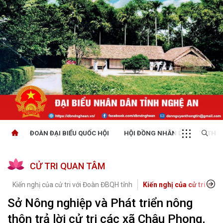
ĐOÀN ĐẠI BIỂU QUỐC HỘI
HỘI ĐỒNG NHÂN DÂN
THỜI
CỬ TRI QUAN TÂM
Kiến nghị của cử tri với Đoàn ĐBQH tỉnh
Kiến nghị của cử tri với 
Sở Nông nghiệp và Phát triển nông
thôn trả lời cử tri các xã Châu Phong,