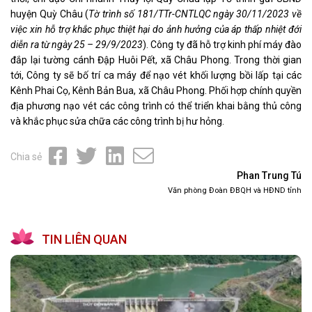
huyện Quỳ Châu (
Tờ trình số 181/TTr-CNTLQC ngày 30/11/2023 về
việc xin hỗ trợ khắc phục thiệt hại do ảnh hưởng của áp thấp nhiệt đới
diễn ra từ ngày 25 – 29/9/2023
). Công ty đã hỗ trợ kinh phí máy đào
đắp lại tường cánh Đập Huôi Pết, xã Châu Phong. Trong thời gian
tới, Công ty sẽ bố trí ca máy để nạo vét khối lượng bồi lấp tại các
Kênh Phai Cọ, Kênh Bản Bua, xã Châu Phong. Phối hợp chính quyền
địa phương nạo vét các công trình có thể triển khai bằng thủ công
và khắc phục sửa chữa các công trình bị hư hỏng.
Chia sẻ
Phan Trung Tú
Văn phòng Đoàn ĐBQH và HĐND tỉnh
TIN LIÊN QUAN