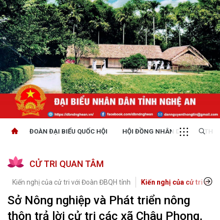
ĐOÀN ĐẠI BIỂU QUỐC HỘI
HỘI ĐỒNG NHÂN DÂN
THỜI
CỬ TRI QUAN TÂM
Kiến nghị của cử tri với Đoàn ĐBQH tỉnh
Kiến nghị của cử tri với 
Sở Nông nghiệp và Phát triển nông
thôn trả lời cử tri các xã Châu Phong,