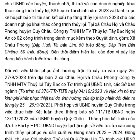
cho UBND các huyện, thành phố, thị xã và các doanh nghiệp khai
thác công trình thủy lợi; Kế hoạch Tài chính năm 2023 và Danh mục
kế hoạch bảo trì tài sản kết cấu hạ tầng thủy lợi năm 2023 cho các
doanh nghiệp khai thác công trình thủy lợi. Tại xã Châu Hội và Châu
Phong, huyện Quỳ Châu, Công ty TNHH MTV Thủy lợi Tây Bắc Nghệ
An có 02 công trình trong danh mục kèm theo Quyết định, gồm: Xã
Châu Phong (
Đập Huôi Tà, bản Lìm: 60 triệu đồng; Đập Tràn Bản
Chiềng: 60 triệu đồng)
. Đến thời điểm hiện tại, các đơn vị xây lắp
đang tiến hành triển khai thi công.
Đối với việc khắc phục ảnh hưởng trận lũ xảy ra vào ngày 26-
27/9/2023 trên địa bàn 2 xã Châu Hội và Châu Phong: Công ty
TNHH MTV Thuỷ lợi Tây Bắc có Tờ trình gửi UBND tỉnh, các Sở ban
ngành (
Tờ trình số 376/TTr-TLTB ngày 04/10/2023 về việc xin hỗ trợ
kinh phí khắc phục thiệt hại do ảnh hưởng của áp thấp nhiệt đới diễn ra
từ ngày 25 – 29/9/2023
). Phối hợp với UBND huyện Quỳ Châu trong
việc thực hiện Kết luận theo thông báo số 111/TB-UBND ngày
13/11/2023 của UBND huyện Quỳ Châu - Thông báo kết luận của
đ/c Lê Hải Lý – PCT.UBND huyện tại hội nghị về việc tu sửa các công
trình thủy lợi phục vụ sản xuất vụ Đông năm 2023 – 2024. Đồng
thời, chỉ đạo Chi nhánh Thủy lợi Quỳ Châu lập Tờ trình gửi UBND