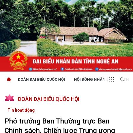
ĐOÀN ĐẠI BIỂU QUỐC HỘI
HỘI ĐỒNG NHÂN DÂN
THỜI
ĐOÀN ĐẠI BIỂU QUỐC HỘI
Tin hoạt động
Phó trưởng Ban Thường trực Ban
Chính sách, Chiến lược Trung ương