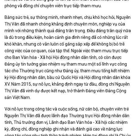
phòng và đồng chí chuyên viên trực tiếp tham mưu.
Bằng sức trẻ, sự thông minh, nhanh nhẹn, chịu khó học hỏi, Nguyễn
Thị Vân đã nhanh chóng khẳng định chuyên môn, nghiệp vụ của
mình với những thành quả đáng trân trọng. Điều đáng trân quý nữa
là dù trong điều kiện, hoàn cảnh gia đình riêng đã có những lúc rất
khó khăn, nhưng cô vẫn luôn cố gắng sắp xếp để không bị bỏ trễ
công việc của cơ quan, của tập thể. Ngoài việc tham mưu trực tiếp
cho Ban Văn hóa - Xã hội Hội đồng nhân dân tỉnh, cô còn được
Đảng ủy tin tưởng giao nhiệm vụ tham mưu một số lĩnh vực công
tác cho Thường trực cũng như Đảng ủy, tham mưu tổng kết nhiệm
kỳ Hội đồng nhân dân, bầu cử Quốc Hội và Hội đồng nhân dân khóa
XV. Năm 2015, sự nỗ lực, khẳng định ngay từ đầu, đồng chí Nguyễn
Thị Vân đã vinh dự được kết nạp, trở thành Đảng viên Đảng Cộng
sản Việt Nam.
Với nỗ lực trong công tác và cuộc sống, nữ cán bộ, chuyên viên trẻ
Nguyễn Thị Vân đã được lãnh đạo Thường trực Hội đồng nhân dân
tỉnh, Thủ trưởng đơn vị, Lãnh đạo Ban Văn hóa - Xã hội các nhiệm
kỳ, đồng chí, đồng nghiệp ghi nhận và đánh giá cao về năng lực
công tác cũng như tinh thần trách nhiệm. Hiện tại đồng chí là Chi ủy