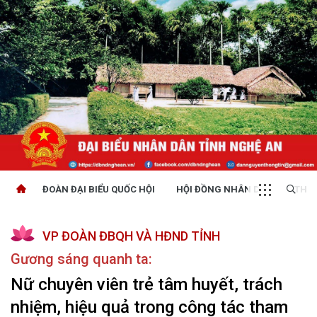
ĐOÀN ĐẠI BIỂU QUỐC HỘI
HỘI ĐỒNG NHÂN DÂN
THỜI
VP ĐOÀN ĐBQH VÀ HĐND TỈNH
Gương sáng quanh ta:
Nữ chuyên viên trẻ tâm huyết, trách
nhiệm, hiệu quả trong công tác tham