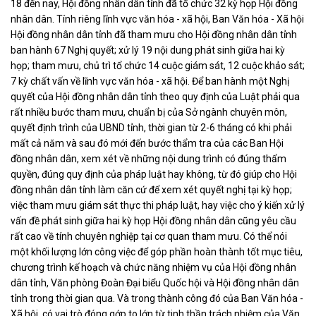
18 đến nay, Hội đồng nhân dân tỉnh đã tổ chức 32 kỳ họp Hội đồng
nhân dân. Tính riêng lĩnh vực văn hóa - xã hội, Ban Văn hóa - Xã hội
Hội đồng nhân dân tỉnh đã tham mưu cho Hội đồng nhân dân tỉnh
ban hành 67 Nghị quyết; xử lý 19 nội dung phát sinh giữa hai kỳ
họp; tham mưu, chủ trì tổ chức 14 cuộc giám sát, 12 cuộc khảo sát;
7 kỳ chất vấn về lĩnh vực văn hóa - xã hội. Để ban hành một Nghị
quyết của Hội đồng nhân dân tỉnh theo quy định của Luật phải qua
rất nhiều bước tham mưu, chuẩn bị của Sở ngành chuyên môn,
quyết định trình của UBND tỉnh, thời gian từ 2-6 tháng có khi phải
mất cả năm và sau đó mới đến bước thẩm tra của các Ban Hội
đồng nhân dân, xem xét về những nội dung trình có đúng thẩm
quyền, đúng quy định của pháp luật hay không, từ đó giúp cho Hội
đồng nhân dân tỉnh làm căn cứ để xem xét quyết nghị tại kỳ họp;
việc tham mưu giám sát thực thi pháp luật, hay việc cho ý kiến xử lý
vấn đề phát sinh giữa hai kỳ họp Hội đồng nhân dân cũng yêu cầu
rất cao về tính chuyên nghiệp tại cơ quan tham mưu. Có thể nói
một khối lượng lớn công việc để góp phần hoàn thành tốt mục tiêu,
chương trình kế hoạch và chức năng nhiệm vụ của Hội đồng nhân
dân tỉnh, Văn phòng Đoàn Đại biểu Quốc hội và Hội đồng nhân dân
tỉnh trong thời gian qua. Và trong thành công đó của Ban Văn hóa -
Xã hội, có vai trò đóng gớp to lớn từ tinh thần trách nhiệm của Văn