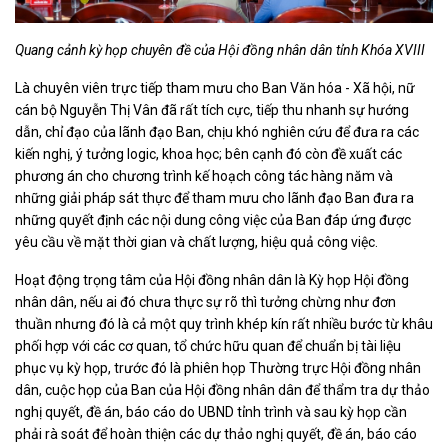
Quang cảnh
kỳ họp
chuyên đề của
Hội đồng nhân dân tỉnh
Khóa XVIII
Là chuyên viên trực tiếp tham mưu cho Ban Văn hóa - Xã hội, nữ
cán bộ Nguyễn Thị Vân đã rất tích cực, tiếp thu nhanh sự hướng
dẫn, chỉ đạo của lãnh đạo Ban, chịu khó nghiên cứu để đưa ra các
kiến nghị, ý tưởng logic, khoa học; bên cạnh đó còn đề xuất các
phương án cho chương trình kế hoạch công tác hàng năm và
những giải pháp sát thực để tham mưu cho lãnh đạo Ban đưa ra
những quyết định các nội dung công việc của Ban đáp ứng được
yêu cầu về mặt thời gian và chất lượng, hiệu quả công việc.
Hoạt động trọng tâm của Hội đồng nhân dân là Kỳ họp Hội đồng
nhân dân, nếu ai đó chưa thực sự rõ thì tưởng chừng như đơn
thuần nhưng đó là cả một quy trình khép kín rất nhiều bước từ khâu
phối hợp với các cơ quan, tổ chức hữu quan để chuẩn bị tài liệu
phục vụ kỳ họp, trước đó là phiên họp Thường trực Hội đồng nhân
dân, cuộc họp của Ban của Hội đồng nhân dân để thẩm tra dự thảo
nghị quyết, đề án, báo cáo do UBND tỉnh trình và sau kỳ họp cần
phải rà soát để hoàn thiện các dự thảo nghị quyết, đề án, báo cáo