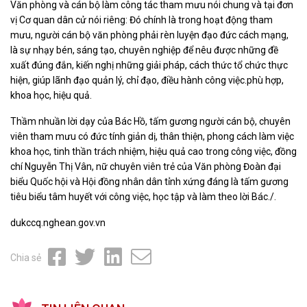
Văn phòng và cán bộ làm công tác tham mưu nói chung và tại đơn
vị Cơ quan dân cử nói riêng: Đó chính là trong hoạt động tham
mưu, người cán bộ văn phòng phải rèn luyện đạo đức cách mạng,
là sự nhạy bén, sáng tạo, chuyên nghiệp để nêu được những đề
xuất đúng đắn, kiến nghị những giải pháp, cách thức tổ chức thực
hiện, giúp lãnh đạo quản lý, chỉ đạo, điều hành công việc.phù hợp,
khoa học, hiệu quả.
Thầm nhuần lời dạy của Bác Hồ, tấm gương người cán bộ, chuyên
viên tham mưu có đức tính giản dị, thân thiện, phong cách làm việc
khoa học, tinh thần trách nhiệm, hiệu quả cao trong công việc, đồng
chí Nguyễn Thị Vân, nữ chuyên viên trẻ của Văn phòng Đoàn đại
biểu Quốc hội và Hội đồng nhân dân tỉnh xứng đáng là tấm gương
tiêu biểu tâm huyết với công việc, học tập và làm theo lời Bác./.
dukccq.nghean.gov.vn
Chia sẻ