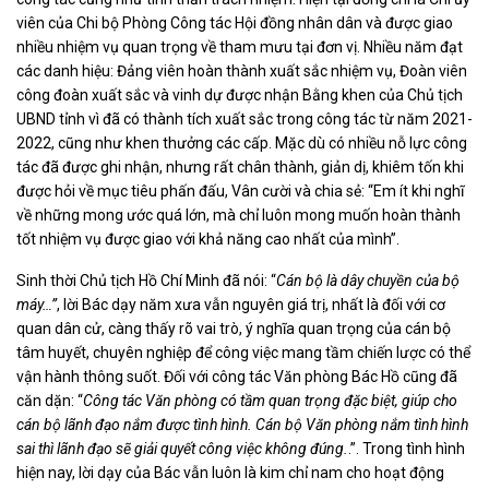
viên của Chi bộ Phòng Công tác Hội đồng nhân dân và được giao
nhiều nhiệm vụ quan trọng về tham mưu tại đơn vị. Nhiều năm đạt
các danh hiệu: Đảng viên hoàn thành xuất sắc nhiệm vụ, Đoàn viên
công đoàn xuất sắc và vinh dự được nhận Bằng khen của Chủ tịch
UBND tỉnh vì đã có thành tích xuất sắc trong công tác từ năm 2021-
2022, cũng như khen thưởng các cấp. Mặc dù có nhiều nỗ lực công
tác đã được ghi nhận, nhưng rất chân thành, giản dị, khiêm tốn khi
được hỏi về mục tiêu phấn đấu, Vân cười và chia sẻ: “Em ít khi nghĩ
về những mong ước quá lớn, mà chỉ luôn mong muốn hoàn thành
tốt nhiệm vụ được giao với khả năng cao nhất của mình”.
Sinh thời Chủ tịch Hồ Chí Minh đã nói: “
Cán bộ là dây chuyền của bộ
máy…”
, lời Bác dạy năm xưa vẫn nguyên giá trị, nhất là đối với cơ
quan dân cử, càng thấy rõ vai trò, ý nghĩa quan trọng của cán bộ
tâm huyết, chuyên nghiệp để công việc mang tầm chiến lược có thể
vận hành thông suốt. Đối với công tác Văn phòng Bác Hồ cũng đã
căn dặn: “
Công tác Văn phòng có tầm quan trọng đặc biệt, giúp cho
cán bộ lãnh đạo nắm được tình hình. Cán bộ Văn phòng nắm tình hình
sai thì lãnh đạo sẽ giải quyết công việc không đúng.
.”. Trong tình hình
hiện nay, lời dạy của Bác vẫn luôn là kim chỉ nam cho hoạt động