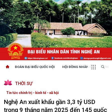
ĐOÀN ĐẠI BIỂU QUỐC HỘI
HỘI ĐỒNG NHÂN DÂN
THỜI
THỜI SỰ
Tin tức chính trị - kinh tế - xã hội
Nghệ An xuất khẩu gần 3,3 tỷ USD
trong 9 tháng năm 2025 đến 145 quốc