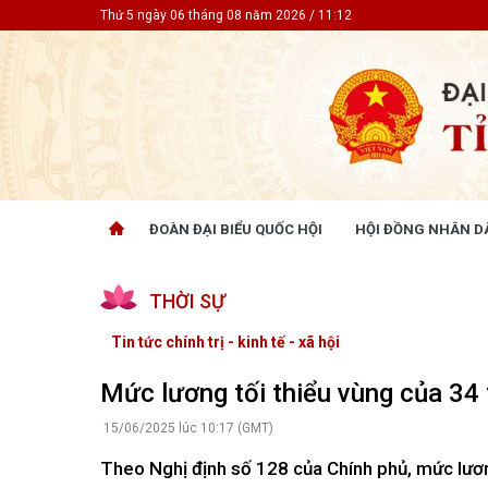
Thứ 5 ngày 06 tháng 08 năm 2026 / 11:12
ĐOÀN ĐẠI BIỂU QUỐC HỘI
HỘI ĐỒNG NHÂN D
ĐOÀN ĐẠI BIỂU QUỐC HỘI
HỘI ĐỒ
THỜI SỰ
Tin hoạt động
Tin hoạt
Tài liệu kỳ họp
Tin hoạt
Tin tức chính trị - kinh tế - xã hội
Tài liệu giám sát, khảo sát
Tin hoạt
Tài liệu
Mức lương tối thiểu vùng của 34 
Tài liệu 
Nghị quy
15/06/2025 lúc 10:17 (GMT)
CỬ TRI QUAN TÂM
GÓP Ý 
Theo Nghị định số 128 của Chính phủ, mức lươn
PHÁP L