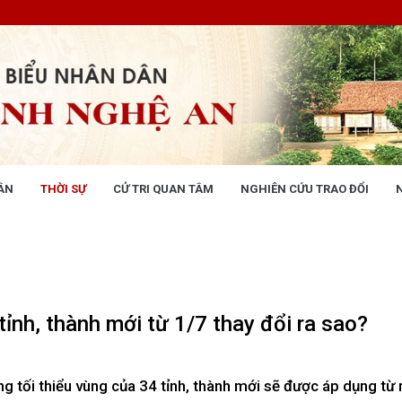
ÂN
THỜI SỰ
CỬ TRI QUAN TÂM
NGHIÊN CỨU TRAO ĐỔI
NG NHÂN DÂN
THỜI SỰ
 động
Tin tức chính trị - kinh tế - xã hộ
 động Văn phòng
 động Đảng, đoàn thể
 kỳ họp HĐND tỉnh
tỉnh, thành mới từ 1/7 thay đổi ra sao?
giám sát, khảo sát
ết của HĐND tỉnh
XÂY DỰNG CHÍNH SÁCH,
XÂY DỰNG NÔNG THÔN MỚI
g tối thiểu vùng của 34 tỉnh, thành mới sẽ được áp dụng từ
UẬT