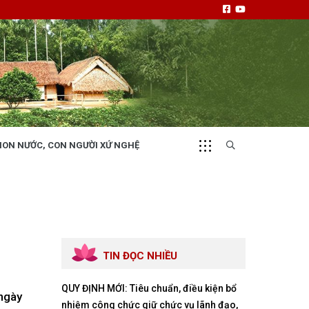
NON NƯỚC, CON NGƯỜI XỨ NGHỆ
CHUYỂN ĐỘNG 130
i
Tiếng nói và hành động từ cấp xã
TIN ĐỌC NHIỀU
QUY ĐỊNH MỚI: Tiêu chuẩn, điều kiện bổ
NHỊP CẦU ĐẦU TƯ
 ngày
nhiệm công chức giữ chức vụ lãnh đạo,