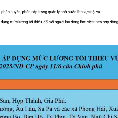
Xây dựng nông thôn mới
y dựng Chính Sách, Pháp Luật
 phân quyền, phân cấp trong quản lý nhà nước lĩnh vực nội vụ.
dụng mức lương tối thiểu, đối với người lao động làm việc theo hợp đồn
ỚC, CON NGƯỜI XỨ NGHỆ
NHÌN RA TỈNH BẠN, XÃ BẠN
sản xứ Nghệ
Nhìn ra tỉnh bạn, xã bạn
, con người xứ Nghệ
hiệu xứ Nghệ
miền Tây Nghệ An - tiềm năng và
 phát triển
 xứ Nghệ
BÁ THƯƠNG HIỆU
LIÊN KẾT NGOÀI
 thương hiệu
Youtube ĐBND tỉnh Nghệ An
Fanpage ĐBND tỉnh Nghệ An
Cổng thông tin điện tử tỉnh Ng
Cổng thông tin điện tử Quốc hộ
Cơ sở dữ liệu quốc gia về văn 