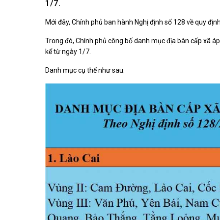
1/7.
Kiến nghị của cử tri với Đoàn ĐBQH tỉnh
Góp ý xâ
Kiến nghị của cử tri với HĐND tỉnh
Mới đây, Chính phủ ban hành Nghị định số 128 về quy định
Thông báo chuyển đơn
Văn bản tổng hợp trả lời KNCT
Trong đó, Chính phủ công bố danh mục địa bàn cấp xã áp 
Chủ trương, chính sách mới
kể từ ngày 1/7.
NGHIÊN CỨU - TRAO ĐỔI
NON NƯ
Danh mục cụ thể như sau:
Nghiên cứu - trao đổi
Miền di 
Kiến giải Nghệ An
Non nước
Thương 
Du lịch 
giải pháp
Ảnh đẹp
CUỘC SỐNG THƯỜNG NGÀY
QUẢNG 
Cuộc sống thường ngày
Quảng bá