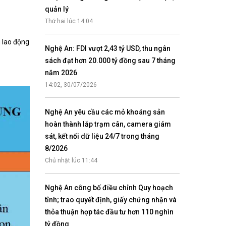
Nhịp cầu đầu tư
quản lý
Thứ hai lúc 14:04
g lao động
Nghệ An: FDI vượt 2,43 tỷ USD, thu ngân
sách đạt hơn 20.000 tỷ đồng sau 7 tháng
VĂN HỌC - NGHỆ THUẬT
năm 2026
Giai điệu quê hương
14:02, 30/07/2026
Đến với bài thơ hay
Nghệ An yêu cầu các mỏ khoáng sản
hoàn thành lắp trạm cân, camera giám
sát, kết nối dữ liệu 24/7 trong tháng
8/2026
Chủ nhật lúc 11:44
Nghệ An công bố điều chỉnh Quy hoạch
hệ An
tỉnh; trao quyết định, giấy chứng nhận và
i
thỏa thuận hợp tác đầu tư hơn 110 nghìn
bản pháp
tỷ đồng