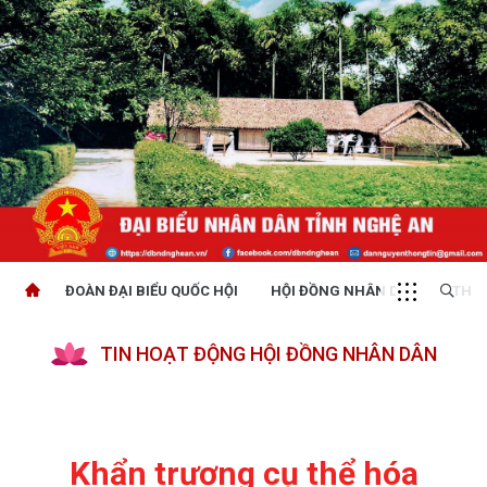
ĐOÀN ĐẠI BIỂU QUỐC HỘI
HỘI ĐỒNG NHÂN DÂN
THỜI
TIN HOẠT ĐỘNG HỘI ĐỒNG NHÂN DÂN
Khẩn trương cụ thể hóa