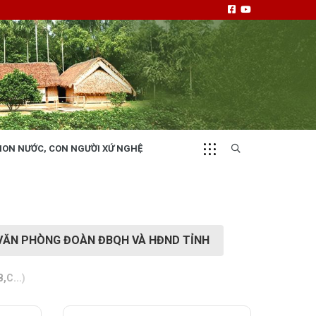
NON NƯỚC, CON NGƯỜI XỨ NGHỆ
CHUYỂN ĐỘNG 130
i
Tiếng nói và hành động từ cấp xã
VĂN PHÒNG ĐOÀN ĐBQH VÀ HĐND TỈNH
,C...)
NHỊP CẦU ĐẦU TƯ