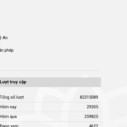
hệ An
i
bản pháp
Lượt truy cập
Tổng số lượt
82315089
Hôm nay
29305
Hôm qua
259825
Đang xem
4622