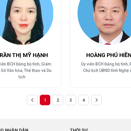
RẦN THỊ MỸ HẠNH
HOÀNG PHÚ HIỀ
viên BCH Đảng bộ tỉnh, Giám
Ủy viên BCH Đảng bộ tỉnh,
 Sở Văn hóa, Thể thao và Du
Chủ tịch UBND tỉnh Nghệ 
lịch
1
2
3
4
NG NHÂN DÂN
THỜI SỰ