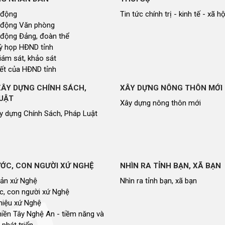
 động
Tin tức chính trị - kinh tế - xã hộ
 động Văn phòng
 động Đảng, đoàn thể
 kỳ họp HĐND tỉnh
giám sát, khảo sát
ết của HĐND tỉnh
XÂY DỰNG CHÍNH SÁCH,
XÂY DỰNG NÔNG THÔN MỚI
UẬT
Xây dựng nông thôn mới
y dựng Chính Sách, Pháp Luật
ỚC, CON NGƯỜI XỨ NGHỆ
NHÌN RA TỈNH BẠN, XÃ BẠN
sản xứ Nghệ
Nhìn ra tỉnh bạn, xã bạn
, con người xứ Nghệ
hiệu xứ Nghệ
miền Tây Nghệ An - tiềm năng và
 phát triển