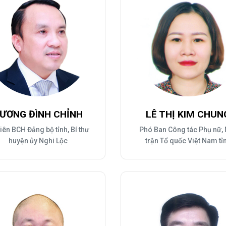
luật
Báo Đại biểu nhân dân
ƯƠNG ĐÌNH CHỈNH
LÊ THỊ KIM CHUN
iên BCH Đảng bộ tỉnh, Bí thư
Phó Ban Công tác Phụ nữ,
huyện ủy Nghi Lộc
trận Tổ quốc Việt Nam tỉ