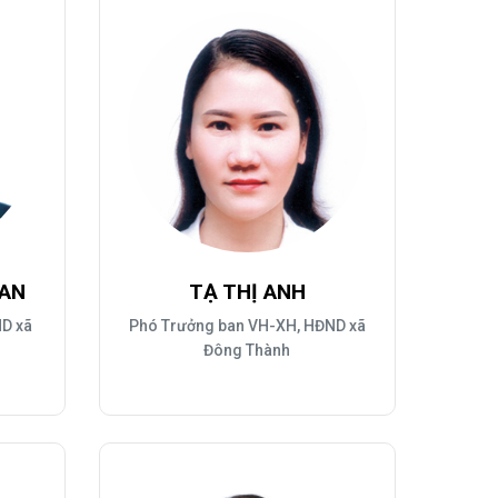
Nhịp cầu đầu tư
VĂN HỌC - NGHỆ THUẬT
Giai điệu quê hương
Đến với bài thơ hay
 AN
TẠ THỊ ANH
ND xã
Phó Trưởng ban VH-XH, HĐND xã
Đông Thành
hệ An
i
bản pháp