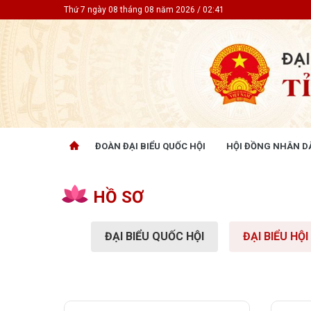
Thứ 7 ngày 08 tháng 08 năm 2026 / 02:41
ĐOÀN ĐẠI BIỂU QUỐC HỘI
HỘI ĐỒNG NHÂN D
ĐOÀN ĐẠI BIỂU QUỐC HỘI
HỘI ĐỒ
Tin hoạt động
Tin hoạt
HỒ SƠ
Tài liệu kỳ họp
Tin hoạt
Tài liệu giám sát, khảo sát
Tin hoạt
ĐẠI BIỂU QUỐC HỘI
ĐẠI BIỂU HỘ
Tài liệu
Tài liệu 
Nghị quy
CỬ TRI QUAN TÂM
GÓP Ý 
PHÁP L