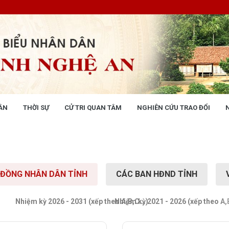
ÂN
THỜI SỰ
CỬ TRI QUAN TÂM
NGHIÊN CỨU TRAO ĐỔI
NG NHÂN DÂN
THỜI SỰ
 động
Tin tức chính trị - kinh tế - xã hộ
 động Văn phòng
 động Đảng, đoàn thể
I ĐỒNG NHÂN DÂN TỈNH
CÁC BAN HĐND TỈNH
 kỳ họp HĐND tỉnh
giám sát, khảo sát
ết của HĐND tỉnh
Nhiệm kỳ 2026 - 2031 (xếp theo A,B,C...)
Nhiệm kỳ 2021 - 2026 (xếp theo A,B
XÂY DỰNG CHÍNH SÁCH,
XÂY DỰNG NÔNG THÔN MỚI
UẬT