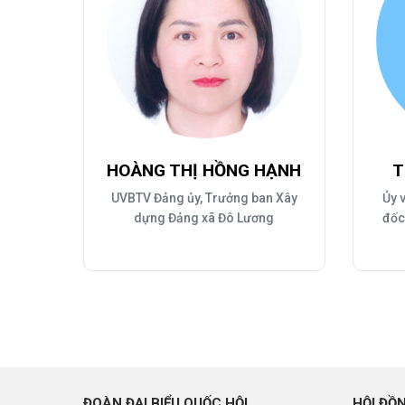
HOÀNG THỊ HỒNG HẠNH
T
UVBTV Đảng ủy, Trưởng ban Xây
Ủy 
dựng Đảng xã Đô Lương
đốc
ĐOÀN ĐẠI BIỂU QUỐC HỘI
HỘI ĐỒ