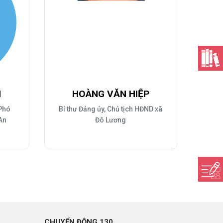
N
HOÀNG VĂN HIỆP
 Phó
Bí thư Đảng ủy, Chủ tịch HĐND xã
An
Đô Lương
CHUYỂN ĐỘNG 130