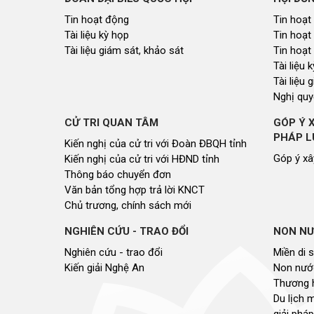
Tin hoạt động
Tin hoạt
Tài liệu kỳ họp
Tin hoạt
Tài liệu giám sát, khảo sát
Tin hoạt
Tài liệu
Tài liệu 
Nghị quy
CỬ TRI QUAN TÂM
GÓP Ý 
PHÁP L
Kiến nghị của cử tri với Đoàn ĐBQH tỉnh
Góp ý xâ
Kiến nghị của cử tri với HĐND tỉnh
Thông báo chuyển đơn
Văn bản tổng hợp trả lời KNCT
Chủ trương, chính sách mới
NGHIÊN CỨU - TRAO ĐỔI
NON NƯ
Nghiên cứu - trao đổi
Miền di 
Kiến giải Nghệ An
Non nước
Thương 
Du lịch 
giải pháp