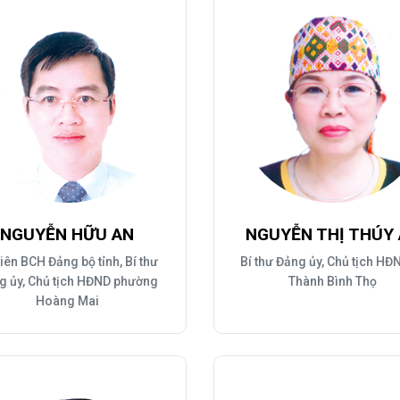
Xây dựng nông thôn mới
y dựng Chính Sách, Pháp Luật
ỚC, CON NGƯỜI XỨ NGHỆ
NHÌN RA TỈNH BẠN, XÃ BẠN
sản xứ Nghệ
Nhìn ra tỉnh bạn, xã bạn
, con người xứ Nghệ
hiệu xứ Nghệ
miền Tây Nghệ An - tiềm năng và
 phát triển
NGUYỄN HỮU AN
NGUYỄN THỊ THÚY
 xứ Nghệ
iên BCH Đảng bộ tỉnh, Bí thư
Bí thư Đảng ủy, Chủ tịch HĐ
BÁ THƯƠNG HIỆU
LIÊN KẾT NGOÀI
g ủy, Chủ tịch HĐND phường
Thành Bình Thọ
Hoàng Mai
 thương hiệu
Youtube ĐBND tỉnh Nghệ An
Fanpage ĐBND tỉnh Nghệ An
Cổng thông tin điện tử tỉnh Ng
Cổng thông tin điện tử Quốc hộ
Cơ sở dữ liệu quốc gia về văn 