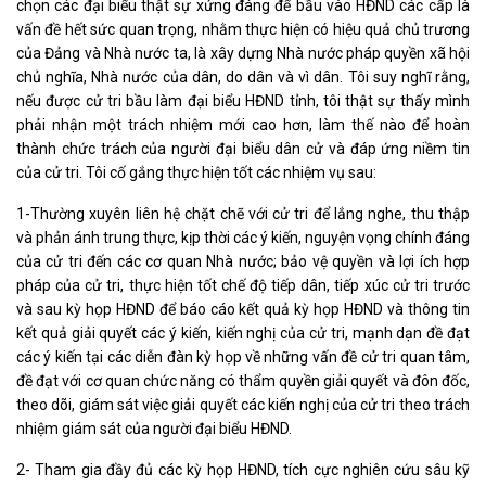
chọn các đại biểu thật sự xứng đáng để bầu vào HĐND các cấp là
vấn đề hết sức quan trọng, nhằm thực hiện có hiệu quả chủ trương
của Đảng và Nhà nước ta, là xây dựng Nhà nước pháp quyền xã hội
chủ nghĩa, Nhà nước của dân, do dân và vì dân. Tôi suy nghĩ rằng,
nếu được cử tri bầu làm đại biểu HĐND tỉnh, tôi thật sự thấy mình
phải nhận một trách nhiệm mới cao hơn, làm thế nào để hoàn
thành chức trách của người đại biểu dân cử và đáp ứng niềm tin
của cử tri. Tôi cố gắng thực hiện tốt các nhiệm vụ sau:
1-Thường xuyên liên hệ chặt chẽ với cử tri để lắng nghe, thu thập
và phản ánh trung thực, kịp thời các ý kiến, nguyện vọng chính đáng
của cử tri đến các cơ quan Nhà nước; bảo vệ quyền và lợi ích hợp
pháp của cử tri, thực hiện tốt chế độ tiếp dân, tiếp xúc cử tri trước
và sau kỳ họp HĐND để báo cáo kết quả kỳ họp HĐND và thông tin
kết quả giải quyết các ý kiến, kiến nghị của cử tri, mạnh dạn đề đạt
các ý kiến tại các diễn đàn kỳ họp về những vấn đề cử tri quan tâm,
đề đạt với cơ quan chức năng có thẩm quyền giải quyết và đôn đốc,
theo dõi, giám sát việc giải quyết các kiến nghị của cử tri theo trách
nhiệm giám sát của người đại biểu HĐND.
2- Tham gia đầy đủ các kỳ họp HĐND, tích cực nghiên cứu sâu kỹ