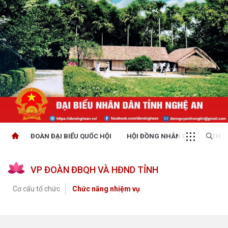
ĐOÀN ĐẠI BIỂU QUỐC HỘI
HỘI ĐỒNG NHÂN DÂN
THỜI
VP ĐOÀN ĐBQH VÀ HĐND TỈNH
Cơ cấu tổ chức
Chức năng nhiệm vụ