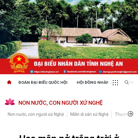
ĐOÀN ĐẠI BIỂU QUỐC HỘI
HỘI ĐỒNG NHÂN DÂN
THỜI
NON NƯỚC, CON NGƯỜI XỨ NGHỆ
Non nước, con người xứ Nghệ
Miền di sản xứ Nghệ
Thương hiệ