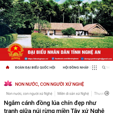
ĐOÀN ĐẠI BIỂU QUỐC HỘI
HỘI ĐỒNG NHÂN DÂN
THỜI
NON NƯỚC, CON NGƯỜI XỨ NGHỆ
Non nước, con người xứ Nghệ
Miền di sản xứ Nghệ
Thương hiệ
Ngắm cánh đồng lúa chín đẹp như
tranh giữa núi rừng miền Tây xứ Nghệ