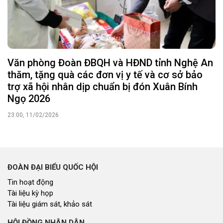
Văn phòng Đoàn ĐBQH và HĐND tỉnh Nghệ An
thăm, tặng quà các đơn vị y tế và cơ sở bảo
trợ xã hội nhân dịp chuẩn bị đón Xuân Bính
Ngọ 2026
23:00, 11/02/2026
ĐOÀN ĐẠI BIỂU QUỐC HỘI
Tin hoạt động
Tài liệu kỳ họp
Tài liệu giám sát, khảo sát
HỘI ĐỒNG NHÂN DÂN