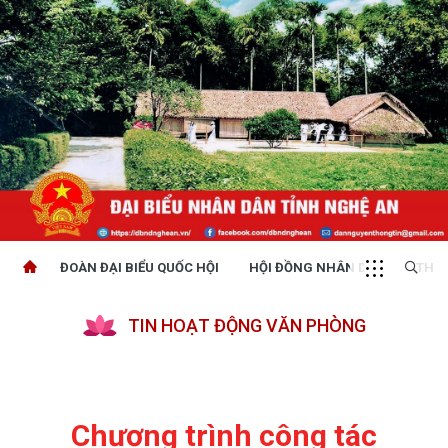
ĐOÀN ĐẠI BIỂU QUỐC HỘI
HỘI ĐỒNG NHÂN DÂN
THỜI
TIN HOẠT ĐỘNG VĂN PHÒNG
Chương trình công tác