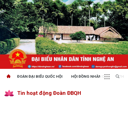
ĐOÀN ĐẠI BIỂU QUỐC HỘI
HỘI ĐỒNG NHÂN DÂN
THỜI
Tin hoạt động Đoàn ĐBQH