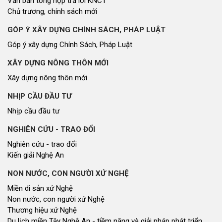
Văn bản tổng hợp trả lời KNCT
Chủ trương, chính sách mới
GÓP Ý XÂY DỰNG CHÍNH SÁCH, PHÁP LUẬT
Góp ý xây dựng Chính Sách, Pháp Luật
XÂY DỰNG NÔNG THÔN MỚI
Xây dựng nông thôn mới
NHỊP CẦU ĐẦU TƯ
Nhịp cầu đầu tư
NGHIÊN CỨU - TRAO ĐỔI
Nghiên cứu - trao đổi
Kiến giải Nghệ An
NON NƯỚC, CON NGƯỜI XỨ NGHỆ
Miền di sản xứ Nghệ
Non nước, con người xứ Nghệ
Thương hiệu xứ Nghệ
Du lịch miền Tây Nghệ An - tiềm năng và giải pháp phát triển